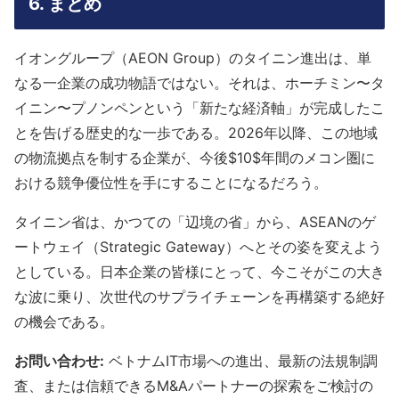
6. まとめ
イオングループ（AEON Group）のタイニン進出は、単
なる一企業の成功物語ではない。それは、ホーチミン〜タ
イニン〜プノンペンという「新たな経済軸」が完成したこ
とを告げる歴史的な一歩である。2026年以降、この地域
の物流拠点を制する企業が、今後$10$年間のメコン圏に
おける競争優位性を手にすることになるだろう。
タイニン省は、かつての「辺境の省」から、ASEANのゲ
ートウェイ（Strategic Gateway）へとその姿を変えよう
としている。日本企業の皆様にとって、今こそがこの大き
な波に乗り、次世代のサプライチェーンを再構築する絶好
の機会である。
お問い合わせ:
ベトナムIT市場への進出、最新の法規制調
査、または信頼できるM&Aパートナーの探索をご検討の