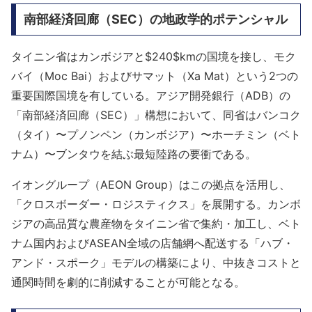
南部経済回廊（SEC）の地政学的ポテンシャル
タイニン省はカンボジアと$240$kmの国境を接し、モク
バイ（Moc Bai）およびサマット（Xa Mat）という2つの
重要国際国境を有している。アジア開発銀行（ADB）の
「南部経済回廊（SEC）」構想において、同省はバンコク
（タイ）〜プノンペン（カンボジア）〜ホーチミン（ベト
ナム）〜ブンタウを結ぶ最短陸路の要衝である。
イオングループ（AEON Group）はこの拠点を活用し、
「クロスボーダー・ロジスティクス」を展開する。カンボ
ジアの高品質な農産物をタイニン省で集約・加工し、ベト
ナム国内およびASEAN全域の店舗網へ配送する「ハブ・
アンド・スポーク」モデルの構築により、中抜きコストと
通関時間を劇的に削減することが可能となる。