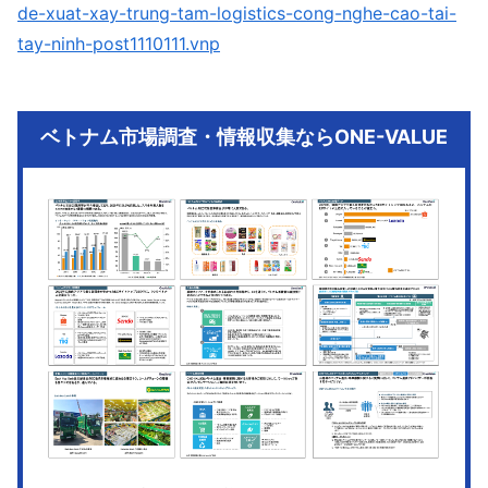
de-xuat-xay-trung-tam-logistics-cong-nghe-cao-tai-
tay-ninh-post1110111.vnp
ベトナム市場調査・情報収集ならONE-VALUE