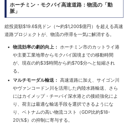
ホーチミン・モクバイ高速道路：物流の「動
脈」
総投資額$19.6$兆ドン（〜約$1,200$億円）を超える高速
道路プロジェクトが、物流の停滞を一気に解消する。
物流効率の劇的向上：
ホーチミン市のカットライ港
や主要工業地帯からモクバイ国境までの移動時間
が、現在の約$3$時間から約$70$分へと短縮され
る。
マルチモーダル輸送：
高速道路に加え、サイゴン川
やヴァンコードン川を活用した内陸水路輸送、さら
にはカイメップ・チーバイ深水港との接続強化によ
り、荷主は最適な輸送手段を選択できるようにな
り、ベトナムの高い物流コスト（GDP比約$18-
20\%$）の抑制に寄与する。