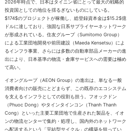
2026年時点で、日本はタイニン省にとって最大の戦略的
投資国としての地位を揺るぎないものにしている。
$174$のプロジェクトが稼働し、総登録資本金は$15.2$億
ドルに達しており、強固な日系サプライヤーネットワーク
が形成されている。住友グループ（Sumitomo Group）
による工業団地開発や前田建設（Maeda Kensetsu）によ
るインフラ事業、さらには多数の自動車部品メーカーの進
出により、日本基準の物流・倉庫サービスへの需要は極め
て高い。
イオングループ（AEON Group）の進出は、単なる一般
消費者向けの販売にとどまらず、この既存のエコシステム
を支えるインフラとしての役割も担う。フオックドン
（Phuoc Dong）やタインタインコン（Thanh Thanh
Cong）といった主要工業団地で生産された製品を、イオ
ンの物流センターで集約・処理し、国内外のネットワーク
へ配送するという「完結型サイクル」の構築を狙ってい