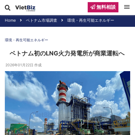
menu
無料相談
Home
ベトナム市場調査
環境・再生可能エネルギー
環境・再生可能エネルギー
ベトナム初のLNG火力発電所が商業運転へ
2026年01月22日
作成