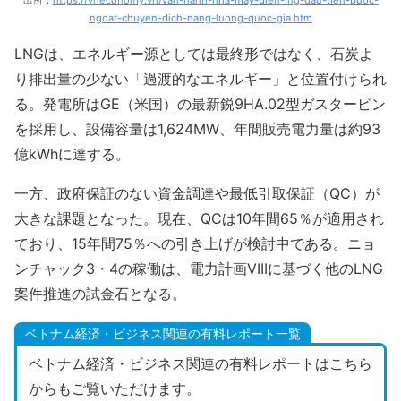
ngoat-chuyen-dich-nang-luong-quoc-gia.htm
LNGは、エネルギー源としては最終形ではなく、石炭よ
り排出量の少ない「過渡的なエネルギー」と位置付けられ
る。発電所はGE（米国）の最新鋭9HA.02型ガスタービン
を採用し、設備容量は1,624MW、年間販売電力量は約93
億kWhに達する。
一方、政府保証のない資金調達や最低引取保証（QC）が
大きな課題となった。現在、QCは10年間65％が適用され
ており、15年間75％への引き上げが検討中である。ニョ
ンチャック3・4の稼働は、電力計画VIIIに基づく他のLNG
案件推進の試金石となる。
ベトナム経済・ビジネス関連の有料レポート一覧
ベトナム経済・ビジネス関連の有料レポートはこちら
からもご覧いただけます。