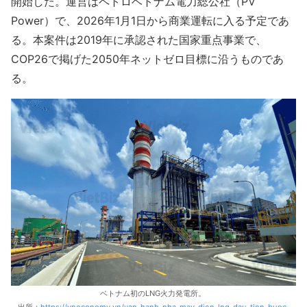
開始した。運営はペトロベトナム電力総公社（PV
Power）で、2026年1月1日から商業運転に入る予定であ
る。本案件は2019年に承認された国家重点事業で、
COP26で掲げた2050年ネットゼロ目標に沿うものであ
る。
ベトナム初のLNG火力発電所。
出所：
https://vneconomy.vn/van-hanh-nha-may-dien-lng-dau-tien-buoc-