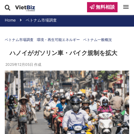
menu
無料相談
Home
ベトナム市場調査
ベトナム市場調査
環境・再生可能エネルギー
ベトナム一般概況
ハノイがガソリン車・バイク規制を拡大
2025年12月05日
作成