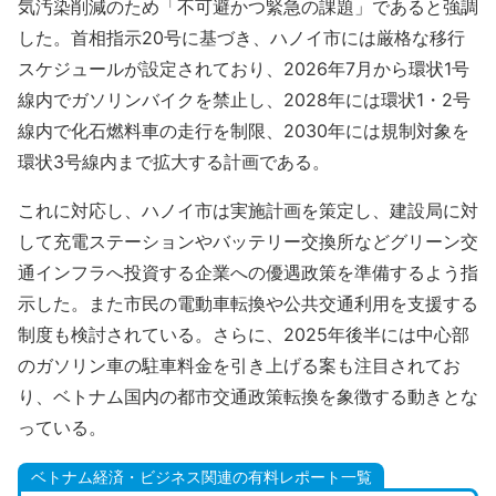
気汚染削減のため「不可避かつ緊急の課題」であると強調
した。首相指示20号に基づき、ハノイ市には厳格な移行
スケジュールが設定されており、2026年7月から環状1号
線内でガソリンバイクを禁止し、2028年には環状1・2号
線内で化石燃料車の走行を制限、2030年には規制対象を
環状3号線内まで拡大する計画である。
これに対応し、ハノイ市は実施計画を策定し、建設局に対
して充電ステーションやバッテリー交換所などグリーン交
通インフラへ投資する企業への優遇政策を準備するよう指
示した。また市民の電動車転換や公共交通利用を支援する
制度も検討されている。さらに、2025年後半には中心部
のガソリン車の駐車料金を引き上げる案も注目されてお
り、ベトナム国内の都市交通政策転換を象徴する動きとな
っている。
ベトナム経済・ビジネス関連の有料レポート一覧