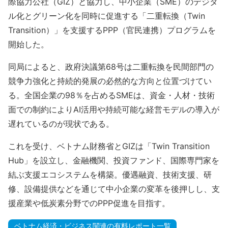
際協力公社（GIZ）と協力し、中小企業（SME）のデジタ
ル化とグリーン化を同時に促進する「二重転換（Twin
Transition）」を支援するPPP（官民連携）プログラムを
開始した。
同局によると、政府決議第68号は二重転換を民間部門の
競争力強化と持続的発展の必然的な方向と位置づけてい
る。全国企業の98％を占めるSMEは、資金・人材・技術
面での制約によりAI活用や持続可能な経営モデルの導入が
遅れているのが現状である。
これを受け、ベトナム財務省とGIZは「Twin Transition
Hub」を設立し、金融機関、投資ファンド、国際専門家を
結ぶ支援エコシステムを構築。優遇融資、技術支援、研
修、設備提供などを通じて中小企業の変革を後押しし、支
援産業や低炭素分野でのPPP促進を目指す。
ベトナム経済・ビジネス関連の有料レポート一覧