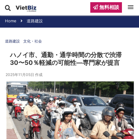
menu
無料相談
Home
道路建設
道路建設
文化・社会
ハノイ市、通勤・通学時間の分散で渋滞
30〜50％軽減の可能性—専門家が提言
2025年11月05日
作成