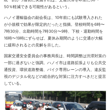
50％軽減できる可能性があるという。
ハノイ運輸協会の副会長は、10年前にも試験導入された
が小規模で効果が限定的だったと指摘。登校時間を6時〜
7時30分、出勤時間を7時30分〜9時、下校・退勤時間を
16時〜19時にずらせば、夏休み期間のように交通が大幅
に緩和されるとの見解を示した。
国家交通安全委員会の事務局長は、時間調整は渋滞対策の
一部に過ぎないと強調。ハノイ市は道路拡張よりも公共交
通投資、環状道路整備、バイク専用レーンの導入、違反監
視のデジタル化などの総合的な対策に注力すべきだと提言
している。