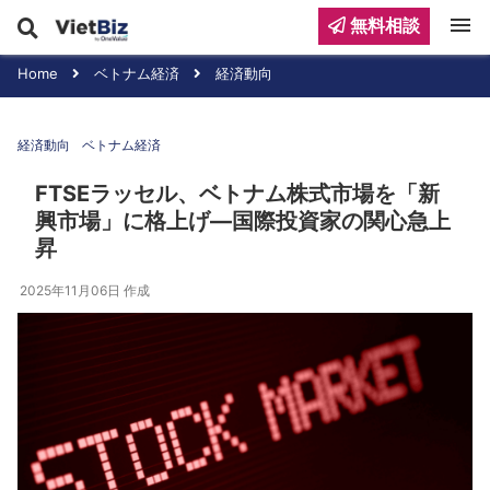
menu
無料相談
Home
ベトナム経済
経済動向
経済動向
ベトナム経済
FTSEラッセル、ベトナム株式市場を「新
興市場」に格上げ—国際投資家の関心急上
昇
2025年11月06日
作成