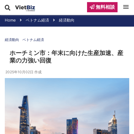
menu
無料相談
Home
ベトナム経済
経済動向
経済動向
ベトナム経済
ホーチミン市：年末に向けた生産加速、産
業の力強い回復
2025年10月02日
作成