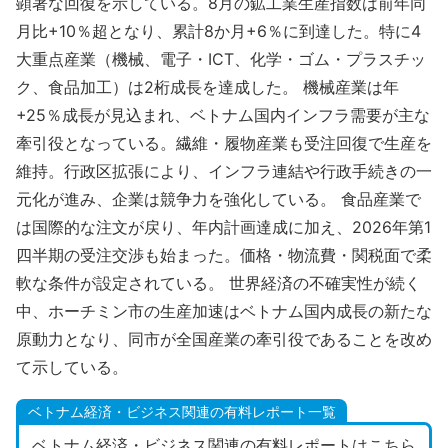
顕著な回復を示している。8月の鉱工業生産指数は前年同
月比+10％超となり、累計8か月+6％に到達した。特に4
大重点産業（機械、電子・ICT、化学・ゴム・プラスチッ
ク、食品加工）は2桁成長を達成した。 機械産業は年
+25％成長が見込まれ、ベトナム国内インフラ需要が主な
牽引役となっている。繊維・履物産業も受注回復で生産を
維持。行政区拡張により、インフラ連結や行政手続きの一
元化が進み、企業は競争力を強化している。 食品産業で
は国際的な注文が戻り、年内計画達成に加え、2026年第1
四半期の受注交渉も始まった。価格・物流費・関税面で柔
軟な条件が設定されている。 世界経済の不確実性が続く
中、ホーチミン市の生産加速はベトナム国内成長の新たな
原動力となり、同市が全国産業の牽引役であることを改め
て示している。
ベトナム経済・ビジネス関連の有料レポート一覧
ベトナム経済・ビジネス関連の有料レポートはこちら