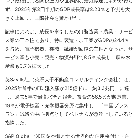
ンプ政権による関税圧力や世界的な景気減速にもかかわら
ず、2025年第3四半期のGDP成長率は8.23％と予測を大
きく上回り、国際社会を驚かせた。
記事によれば、成長を牽引したのは製造業・農業・サービ
ス業の三本柱であり、特に製造・加工業がGDPの24.4％
を占め、電子機器、機械、繊維が回復の主軸となった。サ
ービス業も小売・観光・物流分野で8.5％成長し、農林水
産業も3.7％拡大した。
英Savills社（英系大手不動産コンサルティング会社）は、
2025年前半のFDI流入額が215億ドル（約3.3兆円）に達
し、過去5年で最高水準と報告。投資の56.5％が製造業、
19％が電子機器・光学機器分野に集中し、「中国プラス
ワン」戦略の中心拠点としてベトナムが急浮上していると
指摘した。
S&P Global（米国を本拠とする世界的な信用格付け・金