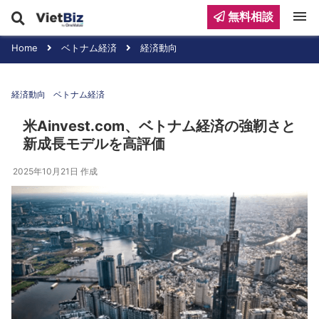
menu
無料相談
Home
ベトナム経済
経済動向
経済動向
ベトナム経済
米Ainvest.com、ベトナム経済の強靭さと
新成長モデルを高評価
2025年10月21日
作成