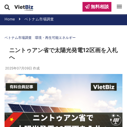
menu
無料相談
Home
ベトナム市場調査
ベトナム市場調査
環境・再生可能エネルギー
ニントゥアン省で太陽光発電12区画を入札
へ
2025年07月09日
作成