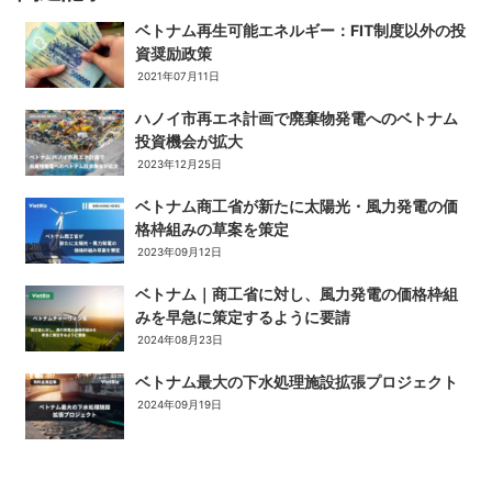
ベトナム再生可能エネルギー：FIT制度以外の投
資奨励政策
2021年07月11日
ハノイ市再エネ計画で廃棄物発電へのベトナム
投資機会が拡大
2023年12月25日
ベトナム商工省が新たに太陽光・風力発電の価
格枠組みの草案を策定
2023年09月12日
ベトナム｜商工省に対し、風力発電の価格枠組
みを早急に策定するように要請
2024年08月23日
ベトナム最大の下水処理施設拡張プロジェクト
2024年09月19日