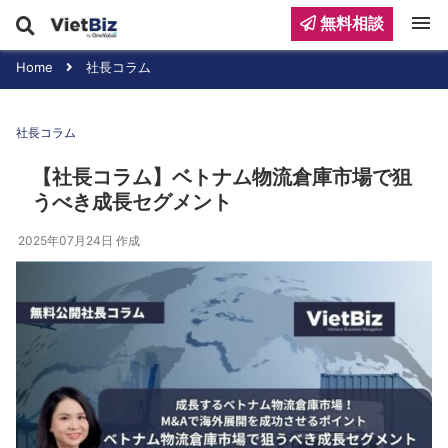
menu
無料相談
Home
社長コラム
社長コラム
【社長コラム】ベトナム物流倉庫市場で狙
うべき成長セグメント
2025年07月24日
作成