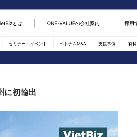
ietBizとは
ONE-VALUEの会社案内
採用
セミナー・イベント
ベトナムM&A
支援事例
有料
ベトナム経済
ベトナム
エネルギー
経済動向
路開拓
ケア
貿易・輸出入
現地
SDGs・ESG
デジ
州に初輸出
T
外国直接投資（FDI）
we
新型コロナの影響
SNS
EC