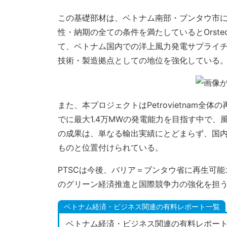
この基礎部材は、ベトナム南部・ブンタウ市に
性・納期の全ての条件を満たしているとOrst
て、ベトナム国内での洋上風力発電サプライ
技術・製造拠点としての地位を強化している
また、本プロジェクトはPetrovietnam全
でに最大1.4万MWの発電能力を目指す中で
の成果は、単なる輸出実績にとどまらず、国
ものと位置付けられている。
PTSCは今後、バリア＝ブンタウ省に再生可
のグリーン経済推進と国際競争力の強化を担
ベトナム経済・ビジネス関連の有料レポート一覧
ベトナム経済・ビジネス関連の有料レポー