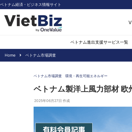
ベトナム経済・ビジネス情報サイト
V
ベトナム進出支援サービス一覧
Home
ベトナム市場調査
ベトナム市場調査
環境・再生可能
ベトナム市場調査
環境・再生可能エネルギー
医薬品・ヘルス
日用消費・小売
ベトナム製洋上風力部材 欧
デジタル経済・I
2025年06月27日
作成
不動産・建設
物流・倉庫
アパレル
加工食品
化学・素材