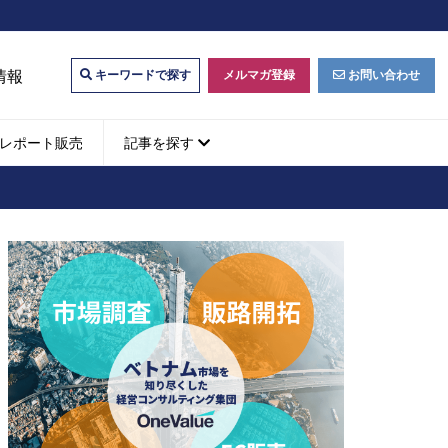
情報
メルマガ登録
お問い合わせ
キーワードで探す
レポート販売
記事を探す
ビジネスマッチング・販
ベトナムM&A
M&A動向
パートナー探索
ベトナム企業買収・出資
タルマーケティング・
b広告