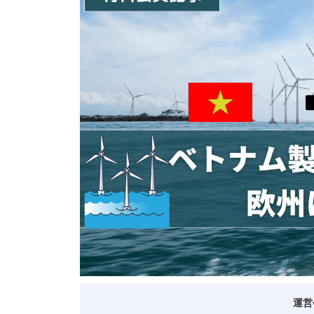
ベトナム進出
会社設立
外資規制
財務・会計
税制
補助金・助成金
ベトナムで働く・仕
運営