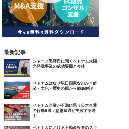
人材
ベトナム一般概況
技能
ベトナムでの生活
人材・エンジニア
文化・社会
政治
最新記事
シャープ黒澤氏に聞くベトナム太陽
光発電事業の成功要因と今後
ベトナムはなぜ親日国家なのか？経
済・文化・歴史の面から徹底解説
ベトナム企業が不満に思う日本企業
の行動5選：意思疎通が失敗する理
由
ベトナムにおける不動産投資のスキ