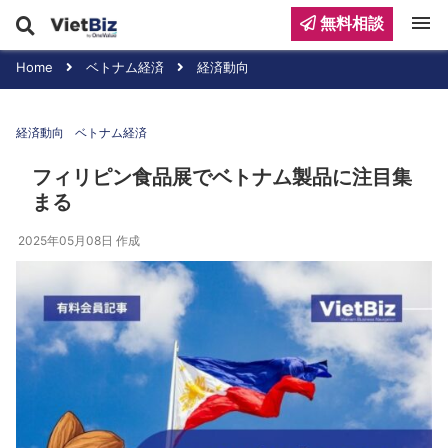
menu
無料相談
Home
ベトナム経済
経済動向
経済動向
ベトナム経済
フィリピン食品展でベトナム製品に注目集
まる
2025年05月08日
作成