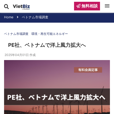
menu
無料相談
Home
ベトナム市場調査
ベトナム市場調査
環境・再生可能エネルギー
PE社、ベトナムで洋上風力拡大へ
2025年04月01日
作成