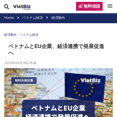
menu
無料相談
Home
ベトナム経済
経済動向
経済動向
ベトナム経済
ベトナムとEU企業、経済連携で発展促進
へ
2025年03月18日
作成