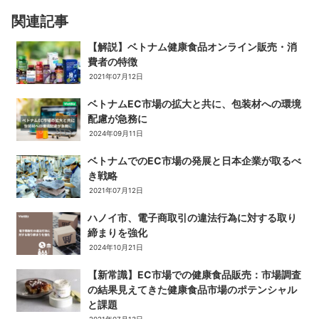
関連記事
【解説】ベトナム健康食品オンライン販売・消
費者の特徴
2021年07月12日
ベトナムEC市場の拡大と共に、包装材への環境
配慮が急務に
2024年09月11日
ベトナムでのEC市場の発展と日本企業が取るべ
き戦略
2021年07月12日
ハノイ市、電子商取引の違法行為に対する取り
締まりを強化
2024年10月21日
【新常識】EC市場での健康食品販売：市場調査
の結果見えてきた健康食品市場のポテンシャル
と課題