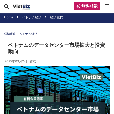
menu
無料相談
Home
ベトナム経済
経済動向
経済動向
ベトナム経済
ベトナムのデータセンター市場拡大と投資
動向
2025年03月24日
作成