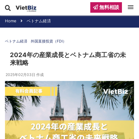
menu
無料相談
Home
ベトナム経済
ベトナム経済
外国直接投資（FDI）
2024年の産業成長とベトナム商工省の未
来戦略
2025年02月03日
作成