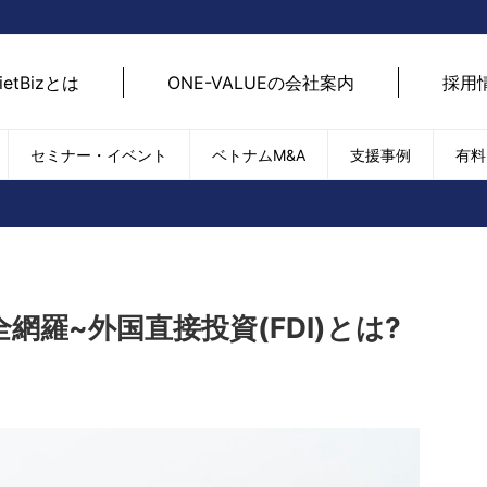
ietBizとは
ONE-VALUEの会社案内
採用
セミナー・イベント
ベトナムM&A
支援事例
有料
ベトナム経済
ベトナム
エネルギー
経済動向
路開拓
ケア
貿易・輸出入
現地
SDGs・ESG
デジ
羅~外国直接投資(FDI)とは?
T
外国直接投資（FDI）
we
新型コロナの影響
SNS
EC