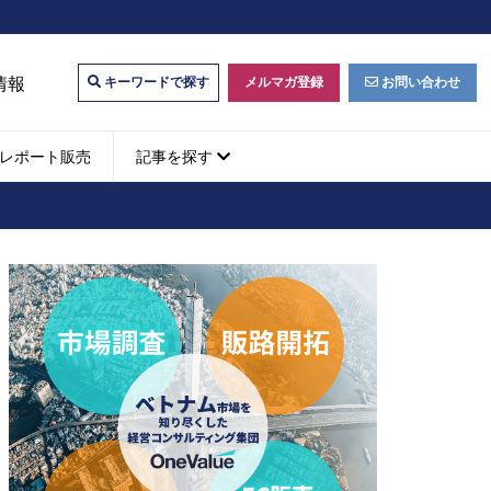
情報
メルマガ登録
お問い合わせ
キーワードで探す
レポート販売
記事を探す
ビジネスマッチング・販
ベトナムM&A
M&A動向
パートナー探索
ベトナム企業買収・出資
タルマーケティング・
b広告