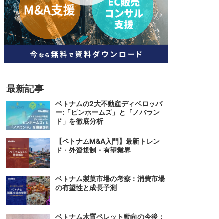
人材
ベトナム一般概況
技能
ベトナムでの生活
人材・エンジニア
文化・社会
政治
最新記事
ベトナムの2大不動産ディベロッパ
ー:「ビンホームズ」と「ノバラン
ド」を徹底分析
【ベトナムM&A入門】最新トレン
ド・外資規制・有望業界
ベトナム製菓市場の考察：消費市場
の有望性と成長予測
ベトナム木質ペレット動向の今後：