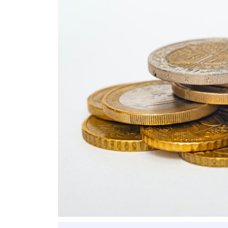
ベトナム進出
会社設立
外資規制
財務・会計
税制
補助金・助成金
ベトナムで働く・仕