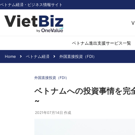
ベトナム経済・ビジネス情報サイト
V
ベトナム進出支援サービス一覧
Home
ベトナム経済
外国直接投資（FDI）
ベトナム市場調査
環境・再生可能
外国直接投資（FDI）
医薬品・ヘルス
日用消費・小売
ベトナムへの投資事情を完全網
デジタル経済・I
~
不動産・建設
物流・倉庫
2021年07月14日
作成
アパレル
加工食品
化学・素材