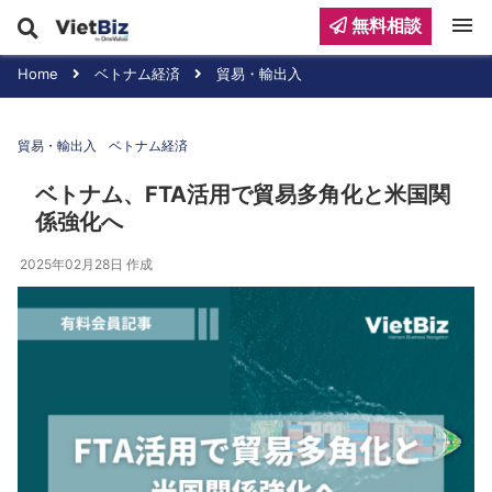
menu
無料相談
Home
ベトナム経済
貿易・輸出入
貿易・輸出入
ベトナム経済
ベトナム、FTA活用で貿易多角化と米国関
係強化へ
2025年02月28日
作成