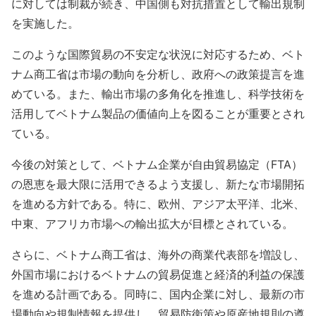
に対しては制裁が続き、中国側も対抗措置として輸出規制
を実施した。
このような国際貿易の不安定な状況に対応するため、ベト
ナム商工省は市場の動向を分析し、政府への政策提言を進
めている。また、輸出市場の多角化を推進し、科学技術を
活用してベトナム製品の価値向上を図ることが重要とされ
ている。
今後の対策として、ベトナム企業が自由貿易協定（FTA）
の恩恵を最大限に活用できるよう支援し、新たな市場開拓
を進める方針である。特に、欧州、アジア太平洋、北米、
中東、アフリカ市場への輸出拡大が目標とされている。
さらに、ベトナム商工省は、海外の商業代表部を増設し、
外国市場におけるベトナムの貿易促進と経済的利益の保護
を進める計画である。同時に、国内企業に対し、最新の市
場動向や規制情報を提供し、貿易防衛策や原産地規則の遵