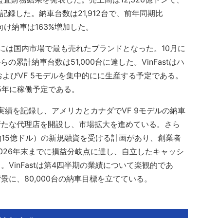
を記録した。納車台数は21,912台で、前年同期比
向け納車は163%増加した。
には国内市場で最も売れたブランドとなった。10月に
の累計納車台数は51,000台に達した。VinFastはハ
およびVF 5モデルを集中的にに生産する予定である。
25年に稼働予定である。
売実績を記録し、アメリカとカナダでVF 9モデルの納車
新たな代理店を開設し、市場拡大を進めている。さら
ドン（約15億ドル）の新規融資を受ける計画があり、創業者
026年末までに損益分岐点に達し、自立したキャッシ
VinFastは第4四半期の業績について楽観的であ
に、80,000台の納車目標を立てている。