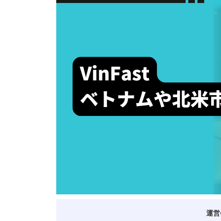
ベトナム進出
会社設立
外資規制
財務・会計
税制
補助金・助成金
ベトナムで働く・仕
運営