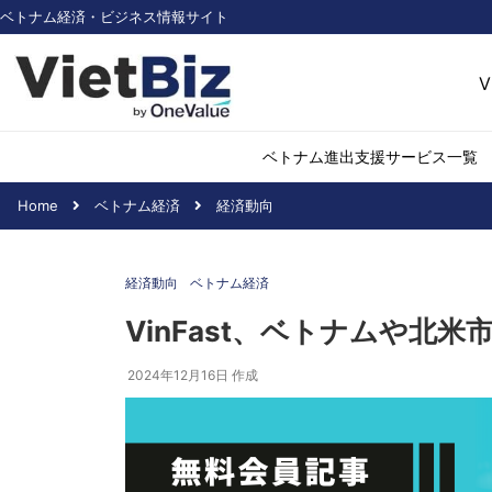
ベトナム経済・ビジネス情報サイト
V
ベトナム進出支援サービス一覧
Home
ベトナム経済
経済動向
ベトナム市場調査
環境・再生可能
経済動向
ベトナム経済
医薬品・ヘルス
日用消費・小売
VinFast、ベトナムや北
デジタル経済・I
2024年12月16日
作成
不動産・建設
物流・倉庫
アパレル
加工食品
化学・素材