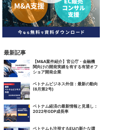
人材
ベトナム一般概況
技能
ベトナムでの生活
人材・エンジニア
文化・社会
政治
最新記事
【M&A案件紹介】官公庁・金融機
関向けの開発実績を有する有望オフ
ショア開発企業
ベトナムビジネス外信：最新の動向
(6月第2号)
ベトナム経済の最新情報と見通し：
2022年GDP成長率
ベトナムも注視するEUの新たな環