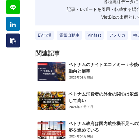
各種統計データに
記事・レポートを引用・転載する場合
VietBizの出所
EV市場
電気自動車
Vinfast
アメリカ
輸
関連記事
ベトナムのナイトエコノミー：今後
動向と展望
2023年08月18日
ベトナム消費者の外食の関心は依然
して高い
2024年09月09日
ベトナム政府は国内航空機不足への
応を進めている
2024年04月16日