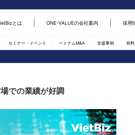
ietBizとは
ONE-VALUEの会社案内
採用
セミナー・イベント
ベトナムM&A
支援事例
有料
ベトナム経済
ベトナム
エネルギー
経済動向
路開拓
ケア
貿易・輸出入
現地
SDGs・ESG
デジ
米市場での業績が好調
T
外国直接投資（FDI）
we
新型コロナの影響
SNS
EC