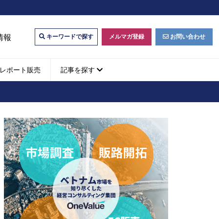
情報
メルマガ登録
お問い合わせ
キーワードで探す
レポート販売
記事を探す
ビジネスマッチング・販
ベトナムM&A
M&A動向
パートナー探索
ベトナム企業買収・出資
タルマーケティング・
b広告