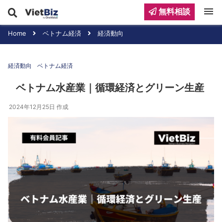
menu
無料相談
Home
ベトナム経済
経済動向
経済動向
ベトナム経済
ベトナム水産業｜循環経済とグリーン生産
2024年12月25日
作成