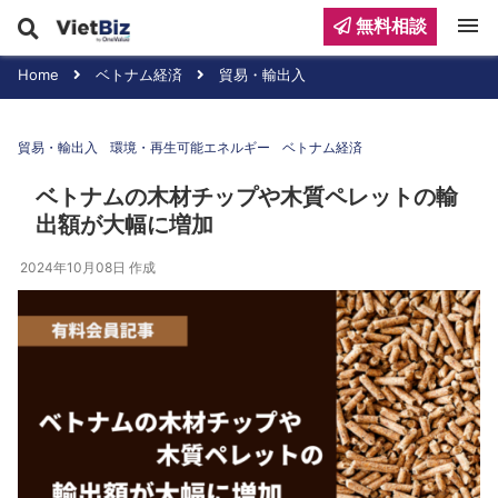
menu
無料相談
Home
ベトナム経済
貿易・輸出入
貿易・輸出入
環境・再生可能エネルギー
ベトナム経済
ベトナムの木材チップや木質ペレットの輸
出額が大幅に増加
2024年10月08日
作成