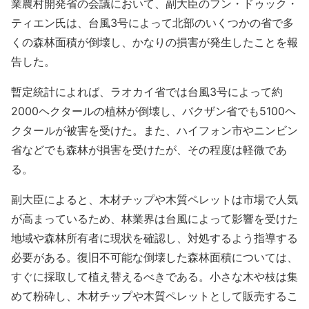
業農村開発省の会議において、副大臣のフン・ドゥック・
ティエン氏は、台風3号によって北部のいくつかの省で多
くの森林面積が倒壊し、かなりの損害が発生したことを報
告した。
暫定統計によれば、ラオカイ省では台風3号によって約
2000ヘクタールの植林が倒壊し、バクザン省でも5100ヘ
クタールが被害を受けた。また、ハイフォン市やニンビン
省などでも森林が損害を受けたが、その程度は軽微であ
る。
副大臣によると、木材チップや木質ペレットは市場で人気
が高まっているため、林業界は台風によって影響を受けた
地域や森林所有者に現状を確認し、対処するよう指導する
必要がある。復旧不可能な倒壊した森林面積については、
すぐに採取して植え替えるべきである。小さな木や枝は集
めて粉砕し、木材チップや木質ペレットとして販売するこ