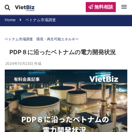
menu
無料相談
Home
ベトナム市場調査
ベトナム市場調査
環境・再生可能エネルギー
PDP８に沿ったベトナムの電力開発状況
2024年10月23日
作成