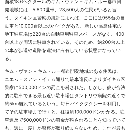
面積18.6ヘクタールのキム・ヴァン – キム・ルー都市開
発地域には、5,600世帯、23,500人の住民がいると言
う。ダイキン区警察の統計によれば、ここには955台の自
動車と10,000台以上のバイクがある。新しい高層住宅の
地下駐車場は220台の自動車用駐車スペースがなく、400
台以上が周辺に駐車されている。そのため、約200台以上
の車が歩道や道路を違法に占有している状態になってい
る。
キム・ヴァン – キム・ルー都市開発地域のある住民は、
ニエム・スアン・イェム通りで駐車違反によりダイキム区
警察に500,000ドンの罰金を科された。しかし、彼が合法
的に駐車できる最も近い駐車場はタントリウ病院の近くで
約5km離れているという。毎日バイクタクシーを利用し
てその駐車場まで行くと、往復約100,000ドンかかる。駐
車違反で500,000ドンの罰金が科されることを知っていて
も、週に一度しか警察が取り締まらないため、これが最も