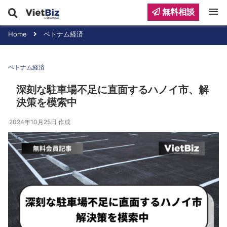
menu
無料相談
Home
ベトナム経済
ベトナム経済
深刻な駐車場不足に直面するハノイ市、解
決策を模索中
2024年10月25日
作成