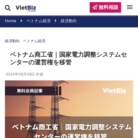
menu
無料相談
Home
ベトナム経済
経済動向
経済動向
ベトナム経済
ベトナム商工省｜国家電力調整システムセ
ンターの運営権を移管
2024年08月29日
作成