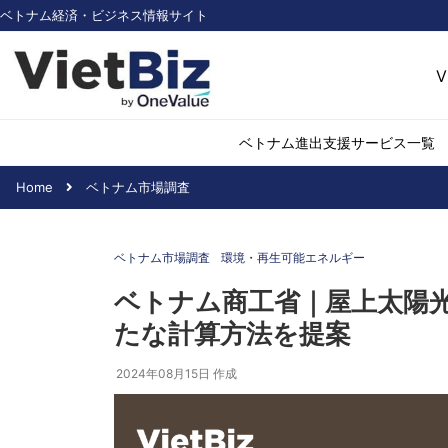
ベトナム経済・ビジネス情報サイト
V
ベトナム進出支援サービス一覧
Home
ベトナム市場調査
ベトナム市場調査
環境・再生可能
ベトナム市場調査
環境・再生可能エネルギー
医薬品・ヘルス
日用消費・小売
ベトナム商工省｜屋上太陽
デジタル経済・I
たな計算方法を提案
不動産・建設
物流・倉庫
2024年08月15日
作成
アパレル
加工食品
化学・素材