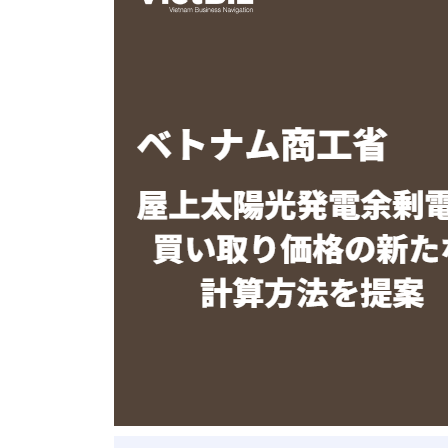
ベトナム進出
会社設立
外資規制
財務・会計
税制
補助金・助成金
ベトナムで働く・仕