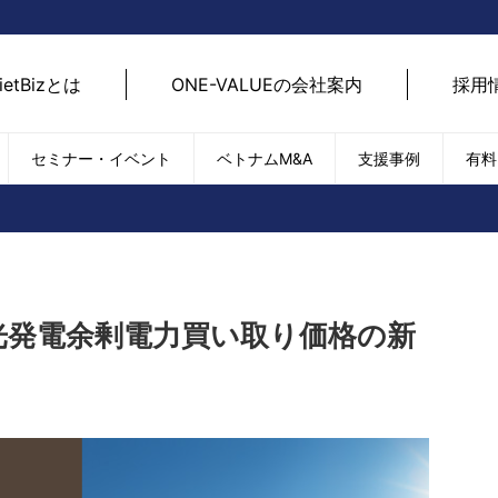
ietBizとは
ONE-VALUEの会社案内
採用
セミナー・イベント
ベトナムM&A
支援事例
有料
ベトナム経済
ベトナム
エネルギー
経済動向
路開拓
ケア
貿易・輸出入
現地
SDGs・ESG
デジ
光発電余剰電力買い取り価格の新
T
外国直接投資（FDI）
we
新型コロナの影響
SNS
EC