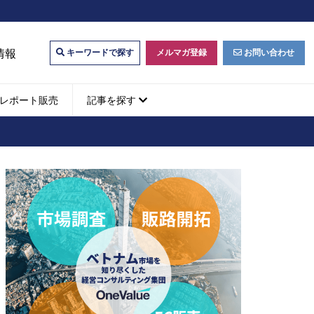
情報
メルマガ登録
お問い合わせ
キーワードで探す
レポート販売
記事を探す
ビジネスマッチング・販
ベトナムM&A
M&A動向
パートナー探索
ベトナム企業買収・出資
タルマーケティング・
b広告