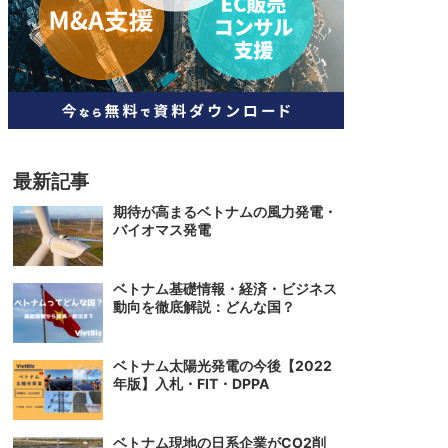
人材
ベトナム一般概況
技能
ベトナムでの生活
人材・エンジニア
文化・社会
政治
最新記事
期待が高まるベトナムの風力発電・
バイオマス発電
ベトナム基礎情報・経済・ビジネス
動向を徹底解説：どんな国？
ベトナム太陽光発電の今後【2022
年版】入札・FIT・DPPA
ベトナム現地の日系企業がCO2削