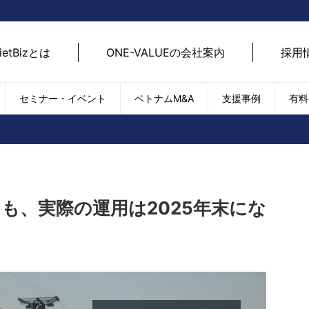
ietBizとは
ONE-VALUEの会社案内
採用
セミナー・イベント
ベトナムM&A
支援事例
有料
ベトナム経済
ベトナム
エネルギー
経済動向
路開拓
ケア
貿易・輸出入
現地
SDGs・ESG
デジ
るも、実際の運用は2025年末にな
T
外国直接投資（FDI）
we
新型コロナの影響
SNS
EC