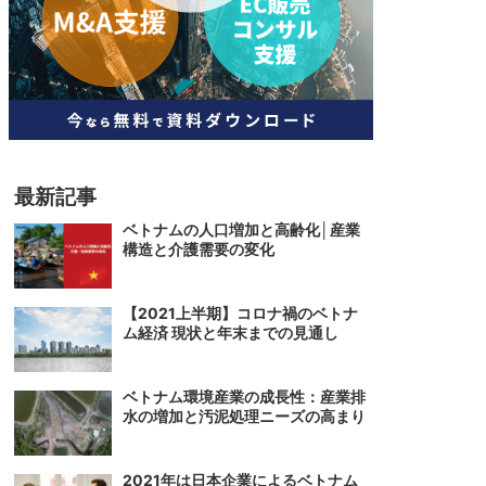
人材
ベトナム一般概況
技能
ベトナムでの生活
人材・エンジニア
文化・社会
政治
最新記事
ベトナムの人口増加と高齢化│産業
構造と介護需要の変化
【2021上半期】コロナ禍のベトナ
ム経済 現状と年末までの見通し
ベトナム環境産業の成長性：産業排
水の増加と汚泥処理ニーズの高まり
2021年は日本企業によるベトナム