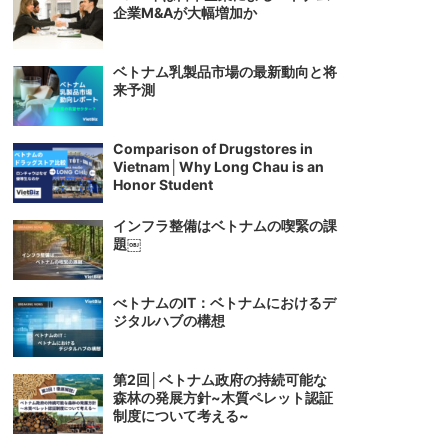
企業M&Aが大幅増加か
ベトナム乳製品市場の最新動向と将
来予測
Comparison of Drugstores in
Vietnam│Why Long Chau is an
Honor Student
インフラ整備はベトナムの喫緊の課
題￼
べトナムのIT：ベトナムにおけるデ
ジタルハブの構想
第2回│ベトナム政府の持続可能な
森林の発展方針~木質ペレット認証
制度について考える~