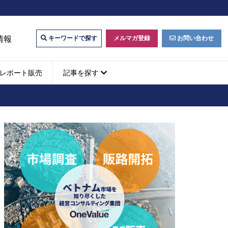
情報
メルマガ登録
お問い合わせ
キーワードで探す
レポート販売
記事を探す
ビジネスマッチング・販
ベトナムM&A
M&A動向
パートナー探索
ベトナム企業買収・出資
タルマーケティング・
b広告