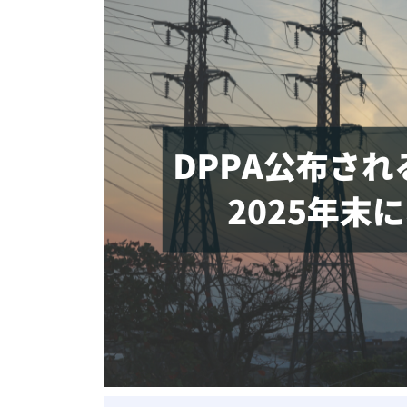
ベトナム進出
会社設立
外資規制
財務・会計
税制
補助金・助成金
ベトナムで働く・仕