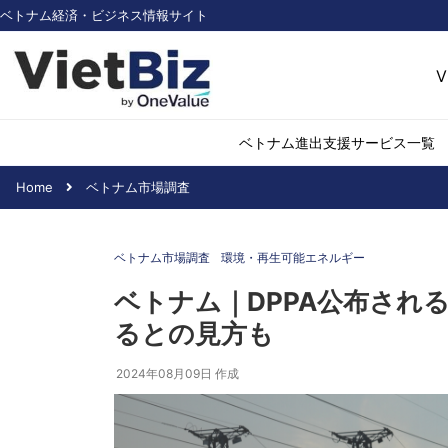
ベトナム経済・ビジネス情報サイト
V
ベトナム進出支援サービス一覧
Home
ベトナム市場調査
ベトナム市場調査
環境・再生可能
ベトナム市場調査
環境・再生可能エネルギー
医薬品・ヘルス
日用消費・小売
ベトナム｜DPPA公布され
デジタル経済・I
るとの見方も
不動産・建設
物流・倉庫
2024年08月09日
作成
アパレル
加工食品
化学・素材