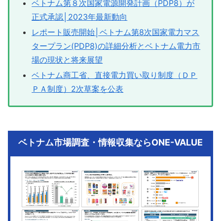
ベトナム第８次国家電源開発計画（PDP8）が
正式承認│2023年最新動向
レポート販売開始│ベトナム第8次国家電力マス
タープラン(PDP8)の詳細分析とベトナム電力市
場の現状と将来展望
ベトナム商工省、直接電力買い取り制度（ＤＰ
ＰＡ制度）2次草案を公表
ベトナム市場調査・情報収集ならONE-VALUE