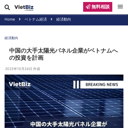
menu
無料相談
Home
ベトナム経済
経済動向
経済動向
中国の大手太陽光パネル企業がベトナムへ
の投資を計画
2023年10月24日
作成