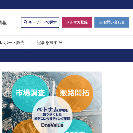
情報
メルマガ登録
お問い合わせ
キーワードで探す
レポート販売
記事を探す
ビジネスマッチング・販
ベトナムM&A
M&A動向
パートナー探索
ベトナム企業買収・出資
タルマーケティング・
b広告