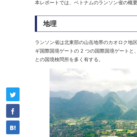
本レポートでは、ベトナムのランソン省の概
地理
ランソン省は北東部の山岳地帯のカオロク地
ギ国際国境ゲートの 2 つの国際国境ゲートと
との国境検問所を多く有する。