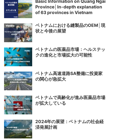
Basic Information on Quang Ngai
Province│In-depth explanation
of 63 provinces in Vietnam
ベトナムにおける縫製品のOEM│現
状と今後の展望
ベトナムの医薬品市場：ヘルステッ
クの進化と市場拡大の可能性
ベトナム高速道路SA整備に投資家
の関心が急拡大
ベトナムで高齢化が進み医薬品市場
が拡大している
2024年の展望：ベトナムの社会経
済発展計画