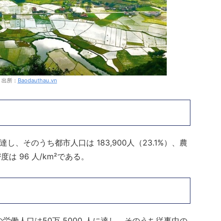
 出所：
Baodauthau.vn
に達し、そのうち都市人口は 183,900人（23.1%）、農
密度は 96 人/km²である。
上の労働人口は50万 5000 人に達し、そのうち従事中の