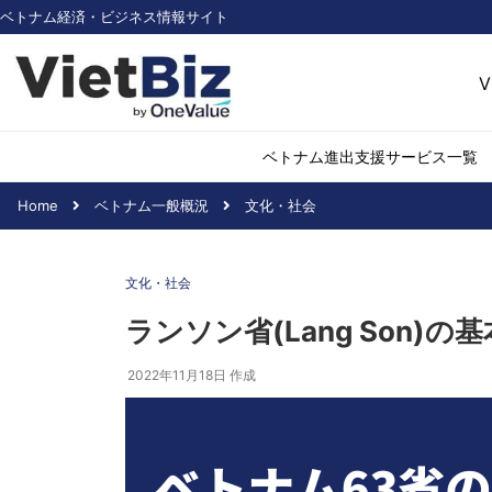
ベトナム経済・ビジネス情報サイト
V
ベトナム進出支援サービス一覧
Home
ベトナム一般概況
文化・社会
ベトナム市場調査
環境・再生可能
文化・社会
医薬品・ヘルス
日用消費・小売
ランソン省(Lang Son)
デジタル経済・I
2022年11月18日
作成
不動産・建設
物流・倉庫
アパレル
加工食品
化学・素材