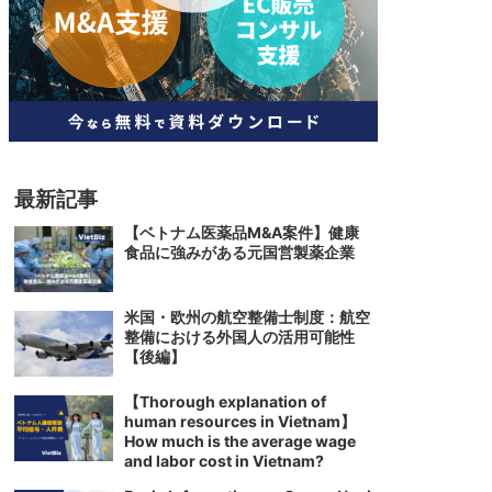
人材
ベトナム一般概況
技能
ベトナムでの生活
人材・エンジニア
文化・社会
政治
最新記事
【ベトナム医薬品M&A案件】健康
食品に強みがある元国営製薬企業
米国・欧州の航空整備士制度：航空
整備における外国人の活用可能性
【後編】
【Thorough explanation of
human resources in Vietnam】
How much is the average wage
and labor cost in Vietnam?