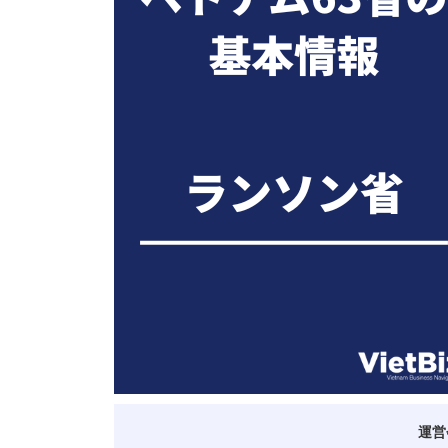
ベトナム進出
会社設立
外資規制
財務・会計
税制
補助金・助成金
ベトナムで働く・仕
運営