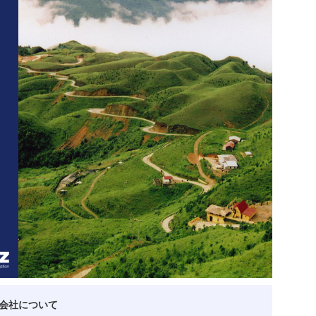
ベトナム企業
ベトナム
ベトナム企業動向
特定
スタートアップ企業
高度
事
ベトナム業界地図
会社について