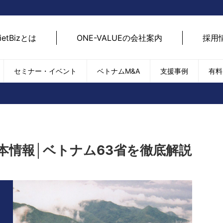
ietBizとは
ONE-VALUEの会社案内
採用
セミナー・イベント
ベトナムM&A
支援事例
有料
ベトナム経済
ベトナム
エネルギー
経済動向
路開拓
ケア
貿易・輸出入
現地
SDGs・ESG
デジ
の基本情報│ベトナム63省を徹底解説
T
外国直接投資（FDI）
we
新型コロナの影響
SNS
EC