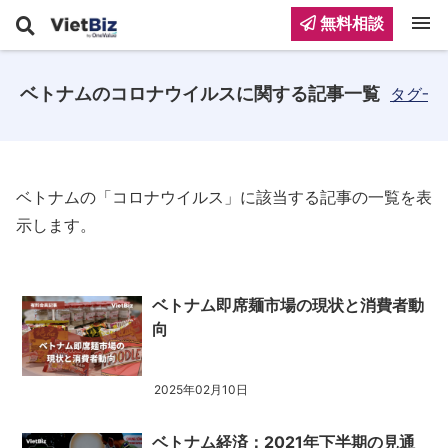
menu
無料相談
ベトナムのコロナウイルスに関する記事一覧
タグ一
ベトナムの「コロナウイルス」に該当する記事の一覧を表
示します。
ベトナム即席麺市場の現状と消費者動
向
2025年02月10日
ベトナム経済：2021年下半期の見通