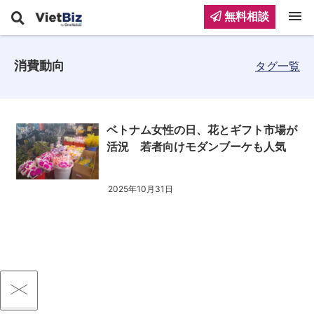
menu
無料相談
消費動向
タグ一覧
ベトナム女性の日、花とギフト市場が
活況 若者向けモダンブーケも人気
2025年10月31日