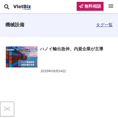
menu
無料相談
機械設備
タグ一覧
ハノイ輸出急伸、内資企業が主導
2025年09月04日