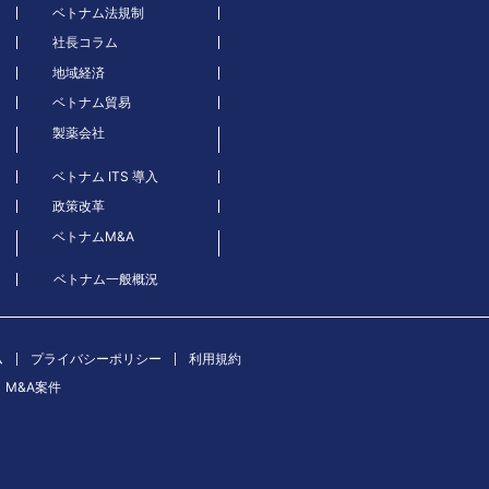
ベトナム法規制
社長コラム
地域経済
ベトナム貿易
製薬会社
ベトナム ITS 導入
政策改革
ベトナムM&A
ベトナム一般概況
ム
プライバシーポリシー
利用規約
M&A案件