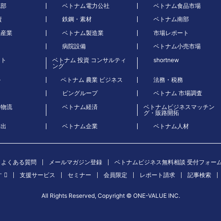
北部
ベトナム電力公社
ベトナム食品市場
資
鉄鋼・素材
ベトナム南部
品産業
ベトナム製造業
市場レポート
病院設備
ベトナム小売市場
ート
ベトナム 投資 コンサルティ
shortnew
ング
ル
ベトナム 農業 ビジネス
法務・税務
ビングループ
ベトナム 市場調査
・物流
ベトナム経済
ベトナムビジネスマッチン
グ・販路開拓
進出
ベトナム企業
ベトナム人材
よくある質問
メールマガジン登録
ベトナムビジネス無料相談 受付フォー
す
支援サービス
セミナー
会員限定
レポート請求
記事検索
All Rights Reserved, Copyright ©︎ ONE-VALUE INC.