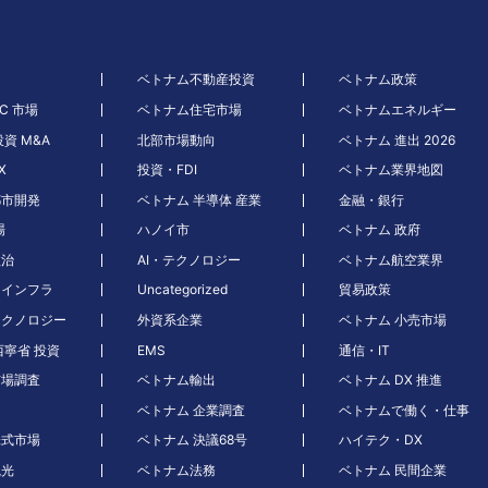
ベトナム不動産投資
ベトナム政策
C 市場
ベトナム住宅市場
ベトナムエネルギー
資 M&A
北部市場動向
ベトナム 進出 2026
X
投資・FDI
ベトナム業界地図
都市開発
ベトナム 半導体 産業
金融・銀行
場
ハノイ市
ベトナム 政府
政治
AI・テクノロジー
ベトナム航空業界
・インフラ
Uncategorized
貿易政策
テクノロジー
外資系企業
ベトナム 小売市場
西寧省 投資
EMS
通信・IT
市場調査
ベトナム輸出
ベトナム DX 推進
ベトナム 企業調査
ベトナムで働く・仕事
株式市場
ベトナム 決議68号
ハイテク・DX
観光
ベトナム法務
ベトナム 民間企業