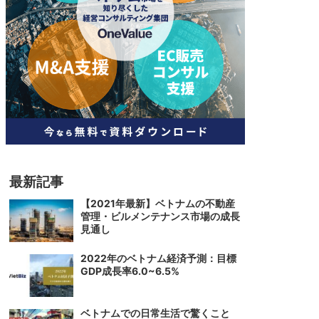
人材
ベトナム一般概況
技能
ベトナムでの生活
人材・エンジニア
文化・社会
政治
最新記事
【2021年最新】ベトナムの不動産
管理・ビルメンテナンス市場の成長
見通し
2022年のベトナム経済予測：目標
GDP成長率6.0~6.5%
ベトナムでの日常生活で驚くこと