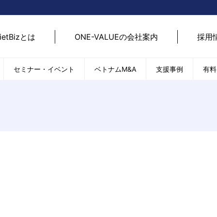
ietBizとは
ONE-VALUEの会社案内
採用
セミナー・イベント
ベトナムM&A
支援事例
有料
ベトナム経済
ベトナム
エネルギー
経済動向
路開拓
ケア
貿易・輸出入
現地
SDGs・ESG
デジ
T
外国直接投資（FDI）
we
新型コロナの影響
SNS
EC