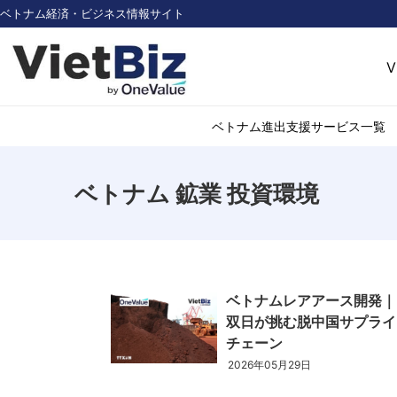
ベトナム経済・ビジネス情報サイト
V
ベトナム進出支援サービス一覧
ベトナム 鉱業 投資環境
ベトナム市場調査
環境・再生可能
医薬品・ヘルス
日用消費・小売
デジタル経済・I
ベトナムレアアース開発｜
不動産・建設
双日が挑む脱中国サプライ
物流・倉庫
チェーン
アパレル
2026年05月29日
加工食品
化学・素材