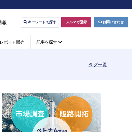
情報
メルマガ登録
お問い合わせ
キーワードで探す
レポート販売
記事を探す
タグ一覧
ビジネスマッチング・販
ベトナムM&A
M&A動向
パートナー探索
ベトナム企業買収・出資
タルマーケティング・
b広告