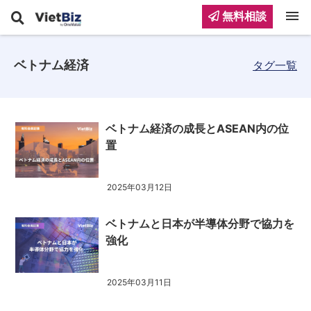
menu
無料相談
ベトナム経済
タグ一覧
ベトナム経済の成長とASEAN内の位
置
2025年03月12日
ベトナムと日本が半導体分野で協力を
強化
2025年03月11日