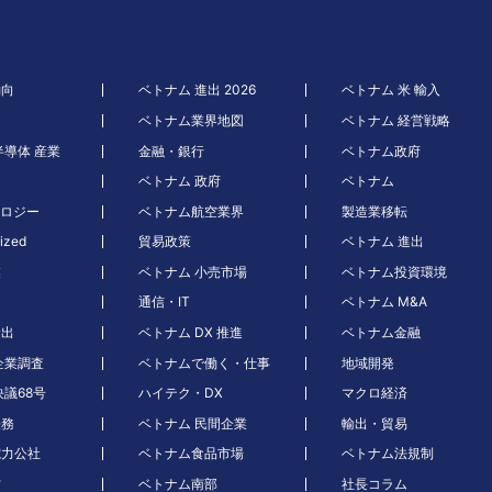
動向
ベトナム 進出 2026
ベトナム 米 輸入
ベトナム業界地図
ベトナム 経営戦略
半導体 産業
金融・銀行
ベトナム政府
ベトナム 政府
ベトナム
ノロジー
ベトナム航空業界
製造業移転
ized
貿易政策
ベトナム 進出
業
ベトナム 小売市場
ベトナム投資環境
通信・IT
ベトナム M&A
輸出
ベトナム DX 推進
ベトナム金融
企業調査
ベトナムで働く・仕事
地域開発
決議68号
ハイテク・DX
マクロ経済
法務
ベトナム 民間企業
輸出・貿易
電力公社
ベトナム食品市場
ベトナム法規制
材
ベトナム南部
社長コラム