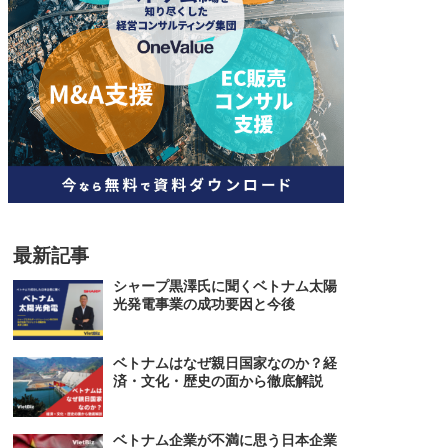
人材
ベトナム一般概況
技能
ベトナムでの生活
人材・エンジニア
文化・社会
政治
最新記事
シャープ黒澤氏に聞くベトナム太陽
光発電事業の成功要因と今後
ベトナムはなぜ親日国家なのか？経
済・文化・歴史の面から徹底解説
ベトナム企業が不満に思う日本企業