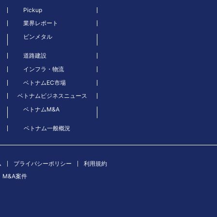
Pickup
業界レポート
ビンメタル
道路建設
インフラ・物流
ベトナムEC市場
ベトナムビジネスニュース
ベトナムM&A
ベトナム一般概況
ム
プライバシーポリシー
利用規約
M&A案件