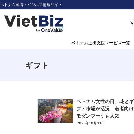
ベトナム経済・ビジネス情報サイト
V
ベトナム進出支援サービス一覧
ギフト
ベトナム市場調査
環境・再生可能
医薬品・ヘルス
日用消費・小売
デジタル経済・I
ベトナム女性の日、花とギ
不動産・建設
フト市場が活況 若者向け
物流・倉庫
モダンブーケも人気
アパレル
2025年10月31日
加工食品
化学・素材