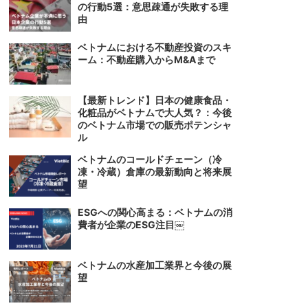
の行動5選：意思疎通が失敗する理
由
ベトナムにおける不動産投資のスキ
ーム：不動産購入からM&Aまで
【最新トレンド】日本の健康食品・
化粧品がベトナムで大人気？：今後
のベトナム市場での販売ポテンシャ
ル
ベトナムのコールドチェーン（冷
凍・冷蔵）倉庫の最新動向と将来展
望
ESGへの関心高まる：ベトナムの消
費者が企業のESG注目￼
ベトナムの水産加工業界と今後の展
望