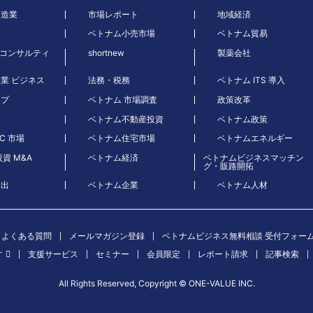
製造業
市場レポート
地域経済
ベトナム小売市場
ベトナム貿易
 コンサルティ
shortnew
製薬会社
農業 ビジネス
法務・税務
ベトナム ITS 導入
ープ
ベトナム 市場調査
政策改革
ベトナム不動産投資
ベトナム政策
C 市場
ベトナム住宅市場
ベトナムエネルギー
資 M&A
ベトナム経済
ベトナムビジネスマッチン
グ・販路開拓
進出
ベトナム企業
ベトナム人材
よくある質問
メールマガジン登録
ベトナムビジネス無料相談 受付フォー
す
支援サービス
セミナー
会員限定
レポート請求
記事検索
All Rights Reserved, Copyright ©︎ ONE-VALUE INC.