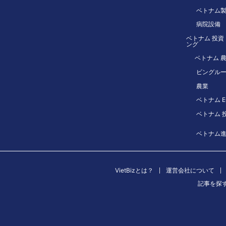
ベトナム
病院設備
ベトナム 投資
ング
ベトナム 
ビングル
農業
ベトナム E
ベトナム 投
ベトナム
VietBizとは？
運営会社について
記事を探