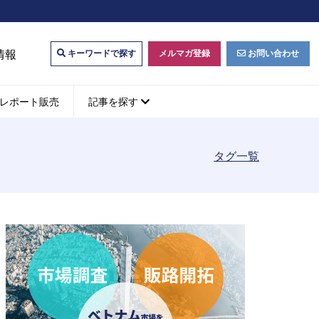
情報
メルマガ登録
お問い合わせ
キーワードで探す
レポート販売
記事を探す
タグ一覧
ビジネスマッチング・販
ベトナムM&A
M&A動向
パートナー探索
ベトナム企業買収・出資
タルマーケティング・
b広告