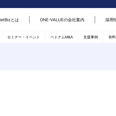
ietBizとは
ONE-VALUEの会社案内
採用
セミナー・イベント
ベトナムM&A
支援事例
有料
ベトナム経済
ベトナム
エネルギー
経済動向
路開拓
ケア
貿易・輸出入
現地
SDGs・ESG
デジ
T
外国直接投資（FDI）
we
新型コロナの影響
SNS
EC