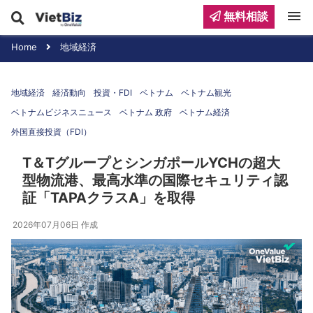
menu
無料相談
Home
地域経済
地域経済
経済動向
投資・FDI
ベトナム
ベトナム観光
ベトナムビジネスニュース
ベトナム 政府
ベトナム経済
外国直接投資（FDI）
T＆TグループとシンガポールYCHの超大
型物流港、最高水準の国際セキュリティ認
証「TAPAクラスA」を取得
2026年07月06日
作成