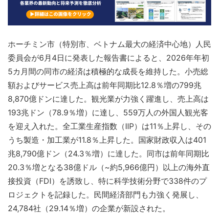
ホーチミン市（特別市、ベトナム最大の経済中心地）人民
委員会が6月4日に発表した報告書によると、2026年年初
5カ月間の同市の経済は積極的な成長を維持した。小売総
額およびサービス売上高は前年同期比12.8％増の799兆
8,870億ドンに達した。観光業が力強く躍進し、売上高は
193兆ドン（78.9％増）に達し、559万人の外国人観光客
を迎え入れた。全工業生産指数（IIP）は11％上昇し、その
うち製造・加工業が11.8％上昇した。国家財政収入は401
兆8,790億ドン（24.3％増）に達した。同市は前年同期比
20.3％増となる38億ドル（~約5,966億円）以上の海外直
接投資（FDI）を誘致し、特に科学技術分野で338件のプ
ロジェクトを記録した。民間経済部門も力強く発展し、
24,784社（29.14％増）の企業が新設された。