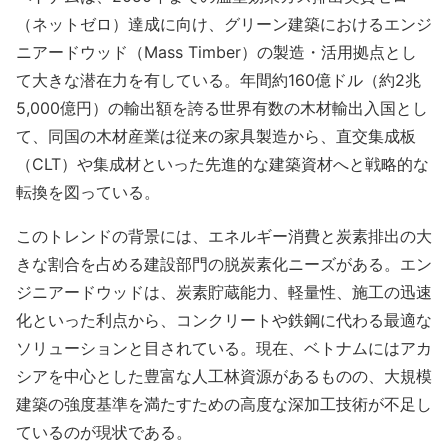
（ネットゼロ）達成に向け、グリーン建築におけるエンジ
ニアードウッド（Mass Timber）の製造・活用拠点とし
て大きな潜在力を有している。年間約160億ドル（約2兆
5,000億円）の輸出額を誇る世界有数の木材輸出入国とし
て、同国の木材産業は従来の家具製造から、直交集成板
（CLT）や集成材といった先進的な建築資材へと戦略的な
転換を図っている。
このトレンドの背景には、エネルギー消費と炭素排出の大
きな割合を占める建設部門の脱炭素化ニーズがある。エン
ジニアードウッドは、炭素貯蔵能力、軽量性、施工の迅速
化といった利点から、コンクリートや鉄鋼に代わる最適な
ソリューションと目されている。現在、ベトナムにはアカ
シアを中心とした豊富な人工林資源があるものの、大規模
建築の強度基準を満たすための高度な深加工技術が不足し
ているのが現状である。