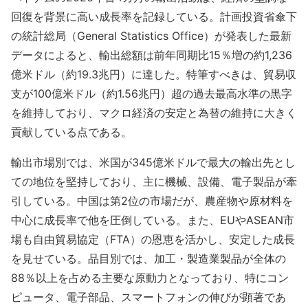
回復を背景に高い成長率を記録している。計画投資省傘下
の統計総局（General Statistics Office）が発表した最新
データによると、輸出総額は前年同期比15％増の約1,236
億米ドル（約19.3兆円）に達した。特筆すべきは、貿易収
支が100億米ドル（約1.56兆円）超の過去最高水準の黒字
を維持しており、マクロ経済の安定と為替の維持に大きく
貢献している点である。
輸出市場別では、米国が345億米ドルで最大の輸出先とし
ての地位を堅持しており、主に機械、設備、電子製品が牽
引している。中国は第2位の市場だが、農産物や原材料を
中心に成長率で他を圧倒している。また、EUやASEAN市
場も自由貿易協定（FTA）の恩恵を活かし、安定した成長
を見せている。品目別では、加工・製造業製品が全体の
88％以上を占める主要な原動力となっており、特にコン
ピュータ、電子部品、スマートフォンの伸びが顕著であ