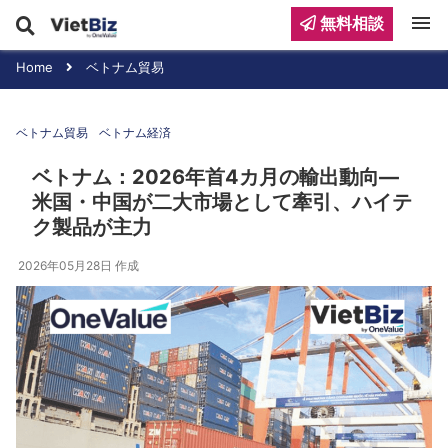
menu
無料相談
Home
ベトナム貿易
ベトナム貿易
ベトナム経済
ベトナム：2026年首4カ月の輸出動向―
米国・中国が二大市場として牽引、ハイテ
ク製品が主力
2026年05月28日
作成