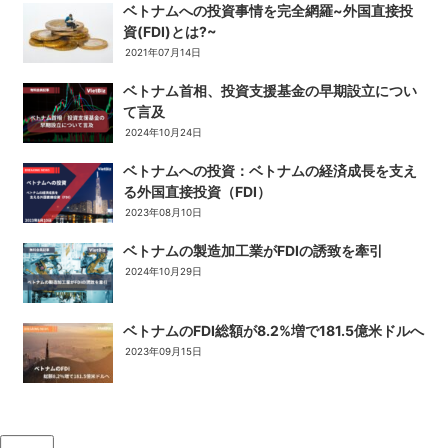
ベトナムへの投資事情を完全網羅~外国直接投
資(FDI)とは?~
2021年07月14日
ベトナム首相、投資支援基金の早期設立につい
て言及
2024年10月24日
ベトナムへの投資：ベトナムの経済成長を支え
る外国直接投資（FDI）
2023年08月10日
ベトナムの製造加工業がFDIの誘致を牽引
2024年10月29日
ベトナムのFDI総額が8.2%増で181.5億米ドルへ
2023年09月15日