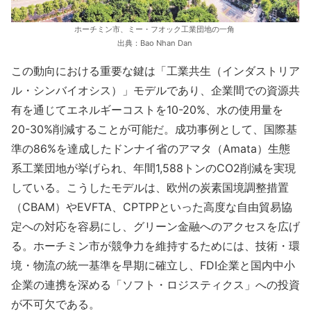
ホーチミン市、ミー・フオック工業団地の一角
出典：Bao Nhan Dan
この動向における重要な鍵は「工業共生（インダストリア
ル・シンバイオシス）」モデルであり、企業間での資源共
有を通じてエネルギーコストを10-20%、水の使用量を
20-30%削減することが可能だ。成功事例として、国際基
準の86%を達成したドンナイ省のアマタ（Amata）生態
系工業団地が挙げられ、年間1,588トンのCO2削減を実現
している。こうしたモデルは、欧州の炭素国境調整措置
（CBAM）やEVFTA、CPTPPといった高度な自由貿易協
定への対応を容易にし、グリーン金融へのアクセスを広げ
る。ホーチミン市が競争力を維持するためには、技術・環
境・物流の統一基準を早期に確立し、FDI企業と国内中小
企業の連携を深める「ソフト・ロジスティクス」への投資
が不可欠である。