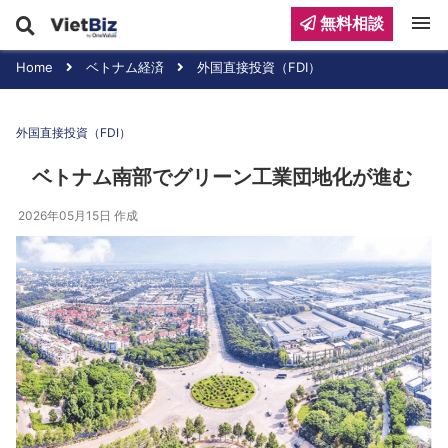
menu
無料相談
Home
ベトナム経済
外国直接投資（FDI）
外国直接投資（FDI）
ベトナム南部でグリーン工業団地化が進む
2026年05月15日
作成