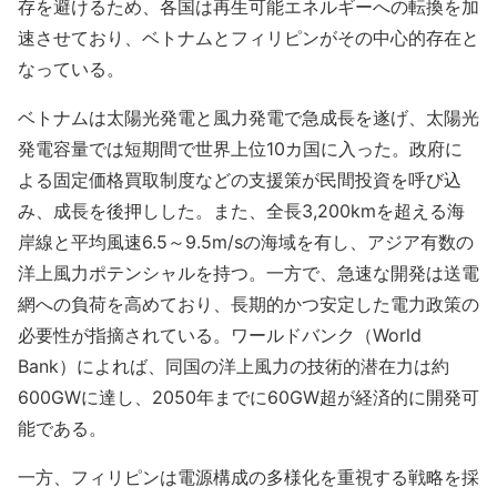
存を避けるため、各国は再生可能エネルギーへの転換を加
速させており、ベトナムとフィリピンがその中心的存在と
なっている。
ベトナムは太陽光発電と風力発電で急成長を遂げ、太陽光
発電容量では短期間で世界上位10カ国に入った。政府に
よる固定価格買取制度などの支援策が民間投資を呼び込
み、成長を後押しした。また、全長3,200kmを超える海
岸線と平均風速6.5～9.5m/sの海域を有し、アジア有数の
洋上風力ポテンシャルを持つ。一方で、急速な開発は送電
網への負荷を高めており、長期的かつ安定した電力政策の
必要性が指摘されている。ワールドバンク（World
Bank）によれば、同国の洋上風力の技術的潜在力は約
600GWに達し、2050年までに60GW超が経済的に開発可
能である。
一方、フィリピンは電源構成の多様化を重視する戦略を採