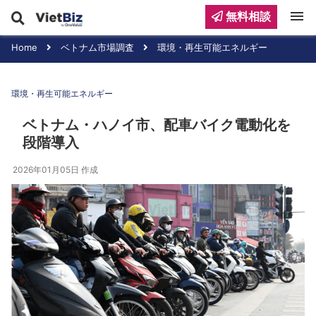
menu
無料相談
Home
ベトナム市場調査
環境・再生可能エネルギー
環境・再生可能エネルギー
ベトナム・ハノイ市、配車バイク電動化を
段階導入
2026年01月05日
作成