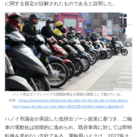
に関する規定が誤解されたものであると説明した。
ハノイ市はガソリンバイクの段階的廃止を緊急の課題として掲げている。
出所：
https://vnexpress.net/ha-noi-du-kien-ho-tro-toi-da-3-trieu-dong-
moi-nguoi-de-doi-xe-may-dien-4915178.html#lg=gallery_1&slide=0
ハノイ市議会が承認した低排出ゾーン政策に基づき、二輪
車の電動化は段階的に進められ、既存車両に対しては即時
転換を求めない方針である。運輸用バイクは、2027年ま