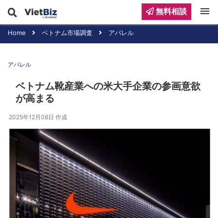
menu
無料相談
Home
ベトナム市場調査
アパレル
アパレル
ベトナム靴産業への米大手企業の参画意欲
が高まる
2025年12月08日
作成