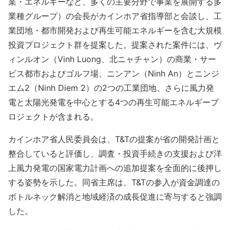
業・エネルギーなど、多くの主要分野で事業を展開する多
業種グループ）の会長がカインホア省指導部と会談し、工
業団地・都市開発および再生可能エネルギーを含む大規模
投資プロジェクト群を提案した。提案された案件には、ヴ
ィンルオン（Vinh Luong、北ニャチャン）の商業・サー
ビス都市およびゴルフ場、ニンアン（Ninh An）とニンジ
エム2（Ninh Diem 2）の2つの工業団地、さらに風力発
電と太陽光発電を中心とする4つの再生可能エネルギープ
ロジェクトが含まれる。
カインホア省人民委員会は、T&Tの提案が省の開発計画と
整合していると評価し、調査・投資手続きの支援および洋
上風力発電の国家電力計画への追加提案を全面的に後押し
する姿勢を示した。同省主席は、T&Tの参入が資金調達の
ボトルネック解消と地域経済の成長促進に寄与すると強調
した。