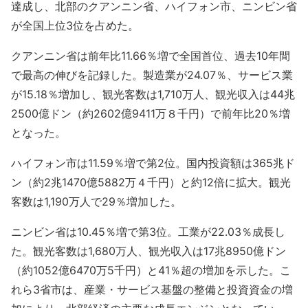
達成し、北部のクアンニン省、ハイフォン市、ニンビン省
が全国上位3位を占めた。
クアンニン省は前年比11.66％増で全国首位、過去10年間
で最高の伸びを記録した。製造業が24.07％、サービス業
が15.18％増加し、観光客数は1,710万人、観光収入は44兆
2500億ドン（約2602億9411万８千円）で前年比20％増
となった。
ハイフォン市は11.59％増で第2位。国内投資額は365兆ド
ン（約2兆1470億5882万４千円）と約12倍に拡大。観光
客数は1,190万人で29％増加した。
ニンビン省は10.45％増で第3位。工業が22.03％成長し
た。観光客数は1,680万人、観光収入は17兆8950億ドン
（約1052億6470万5千円）と41％超の増加を示した。こ
れら3省市は、産業・サービス基盤の整備と投資資金の増