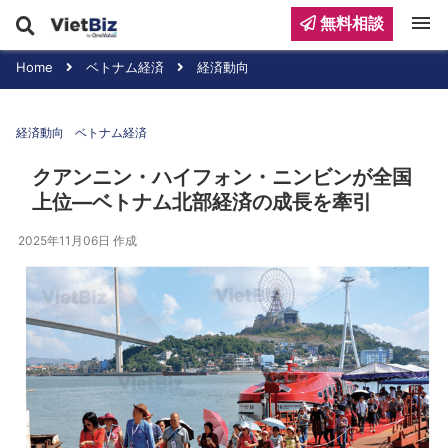
menu
無料相談
Home
ベトナム経済
経済動向
経済動向
ベトナム経済
クアンニン・ハイフォン・ニンビンが全国
上位—ベトナム北部経済の成長を牽引
2025年11月06日
作成