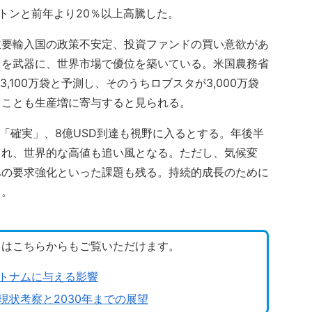
D／トンと前年より20％以上高騰した。
主要輸入国の政策不安定、投資ファンドの買い意欲があ
力を武器に、世界市場で優位を築いている。米国農務省
3,100万袋と予測し、そのうちロブスタが3,000万袋
ることも生産増に寄与すると見られる。
超を「確実」、8億USD到達も視野に入るとする。年後半
まれ、世界的な高値も追い風となる。ただし、気候変
への要求強化といった課題も残る。持続的成長のために
る。
トはこちらからもご覧いただけます。
トナムに与える影響
状考察と2030年までの展望