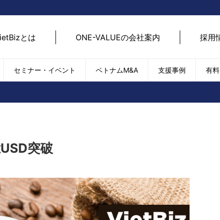
ietBizとは
ONE-VALUEの会社案内
採用
セミナー・イベント
ベトナムM&A
支援事例
有料
ベトナム経済
ベトナム
エネルギー
経済動向
路開拓
ケア
貿易・輸出入
現地
SDGs・ESG
デジ
USD突破
T
外国直接投資（FDI）
we
新型コロナの影響
SNS
EC