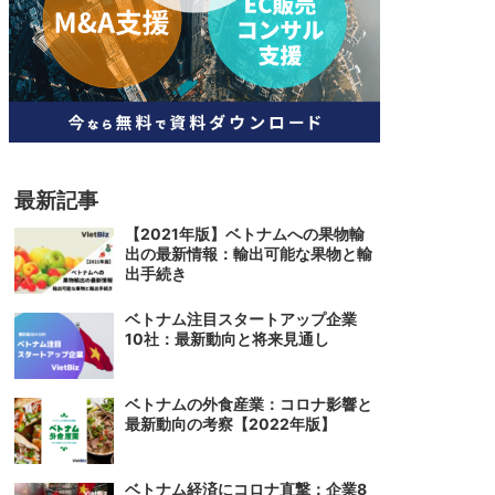
人材
ベトナム一般概況
技能
ベトナムでの生活
人材・エンジニア
文化・社会
政治
最新記事
【2021年版】ベトナムへの果物輸
出の最新情報：輸出可能な果物と輸
出手続き
ベトナム注目スタートアップ企業
10社：最新動向と将来見通し
ベトナムの外食産業：コロナ影響と
最新動向の考察【2022年版】
ベトナム経済にコロナ直撃：企業8