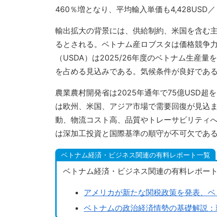
460％増となり、平均輸入単価も4,428US
輸出拡大の背景には、供給制約、米国を含む
るとされる。ベトナム産ロブスタは価格競争
（USDA）は2025/26年度のベトナム生産量を
を占める見込みである。気候条件が良好であ
農業農村開発省は2025年通年で75億USD
は欧州、米国、アジア市場で需要回復が見込
動、物流コスト高、品質やトレーサビリティ
は深加工投資と国際基準の順守が不可欠であ
ベトナム経済・ビジネス関連の有料レポート一覧
ベトナム経済・ビジネス関連の有料レポー
アメリカが新たな関税政策を発表、ベ
ベトナムの政治経済情勢の基礎解説：現