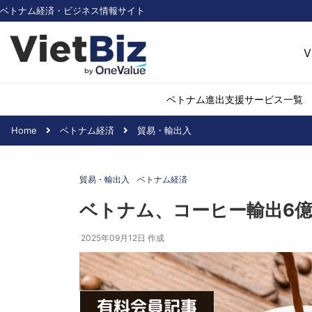
ベトナム経済・ビジネス情報サイト
V
ベトナム進出支援サービス一覧
Home
ベトナム経済
貿易・輸出入
ベトナム市場調査
環境・再生可能
貿易・輸出入
ベトナム経済
医薬品・ヘルス
日用消費・小売
ベトナム、コーヒー輸出6億
デジタル経済・I
2025年09月12日
作成
不動産・建設
物流・倉庫
アパレル
加工食品
化学・素材