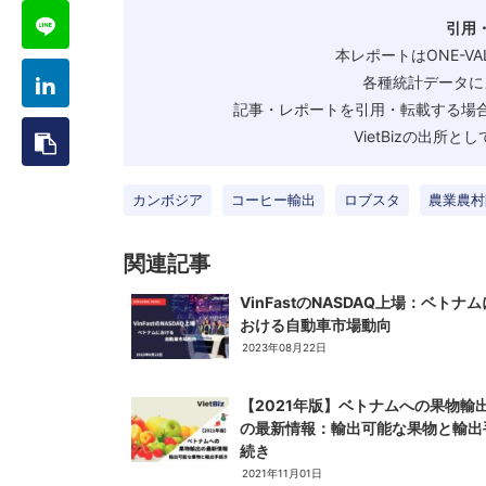
引用
本レポートはONE-V
各種統計データに
記事・レポートを引用・転載する場合
VietBizの出所
カンボジア
コーヒー輸出
ロブスタ
農業農村
関連記事
VinFastのNASDAQ上場：ベトナム
おける自動車市場動向
2023年08月22日
【2021年版】ベトナムへの果物輸
の最新情報：輸出可能な果物と輸出
続き
2021年11月01日