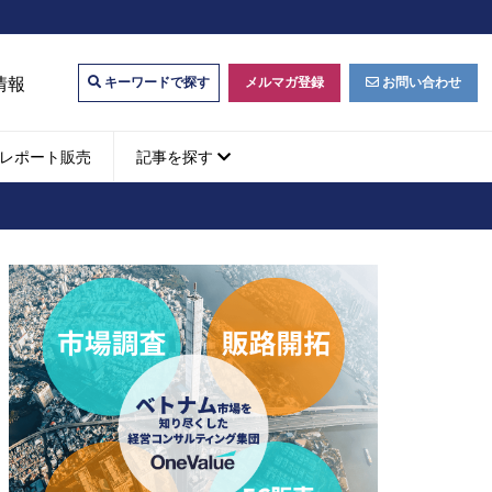
情報
メルマガ登録
お問い合わせ
キーワードで探す
レポート販売
記事を探す
ビジネスマッチング・販
ベトナムM&A
M&A動向
パートナー探索
ベトナム企業買収・出資
タルマーケティング・
b広告