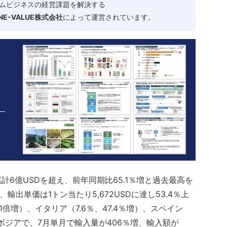
ムビジネスの経営課題を解決する
-VALUE株式会社
によって運営されています。
計6億USDを超え、前年同期比65.1％増と過去最高を
輸出単価は1トン当たり5,672USDに達し53.4％上
1倍増）、イタリア（7.6％、47.4％増）、スペイン
ンボジアで、7月単月で輸入量が406％増、輸入額が