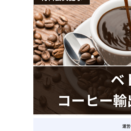
ベトナム進出
会社設立
外資規制
財務・会計
税制
補助金・助成金
ベトナムで働く・仕
運営