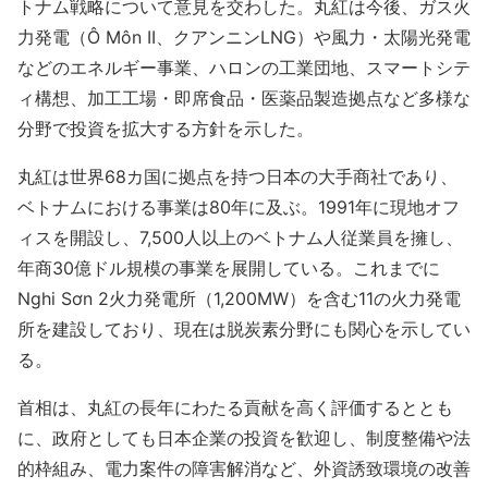
トナム戦略について意見を交わした。丸紅は今後、ガス火
力発電（Ô Môn II、クアンニンLNG）や風力・太陽光発電
などのエネルギー事業、ハロンの工業団地、スマートシテ
ィ構想、加工工場・即席食品・医薬品製造拠点など多様な
分野で投資を拡大する方針を示した。
丸紅は世界68カ国に拠点を持つ日本の大手商社であり、
ベトナムにおける事業は80年に及ぶ。1991年に現地オフ
ィスを開設し、7,500人以上のベトナム人従業員を擁し、
年商30億ドル規模の事業を展開している。これまでに
Nghi Sơn 2火力発電所（1,200MW）を含む11の火力発電
所を建設しており、現在は脱炭素分野にも関心を示してい
る。
首相は、丸紅の長年にわたる貢献を高く評価するととも
に、政府としても日本企業の投資を歓迎し、制度整備や法
的枠組み、電力案件の障害解消など、外資誘致環境の改善