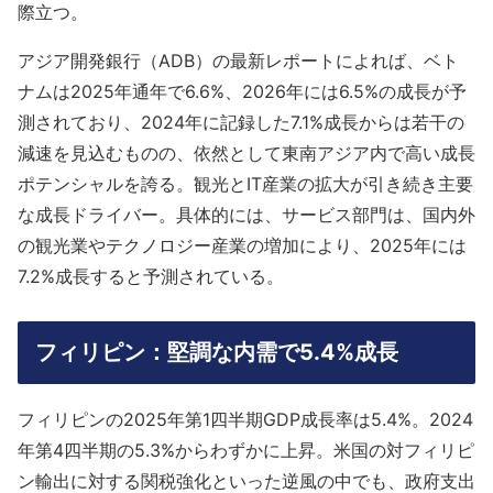
際立つ。
アジア開発銀行（ADB）の最新レポートによれば、ベト
ナムは2025年通年で6.6%、2026年には6.5%の成長が予
測されており、2024年に記録した7.1%成長からは若干の
減速を見込むものの、依然として東南アジア内で高い成長
ポテンシャルを誇る。観光とIT産業の拡大が引き続き主要
な成長ドライバー。具体的には、サービス部門は、国内外
の観光業やテクノロジー産業の増加により、2025年には
7.2%成長すると予測されている。
フィリピン：堅調な内需で5.4%成長
フィリピンの2025年第1四半期GDP成長率は5.4%。2024
年第4四半期の5.3%からわずかに上昇。米国の対フィリピ
ン輸出に対する関税強化といった逆風の中でも、政府支出