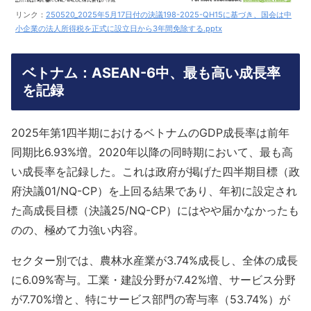
リンク：
250520_2025年5月17日付の決議198-2025-QH15に基づき、国会は中
小企業の法人所得税を正式に設立日から3年間免除する.pptx
ベトナム：ASEAN-6中、最も高い成長率
を記録
2025年第1四半期におけるベトナムのGDP成長率は前年
同期比6.93%増。2020年以降の同時期において、最も高
い成長率を記録した。これは政府が掲げた四半期目標（政
府決議01/NQ-CP）を上回る結果であり、年初に設定され
た高成長目標（決議25/NQ-CP）にはやや届かなかったも
のの、極めて力強い内容。
セクター別では、農林水産業が3.74%成長し、全体の成長
に6.09%寄与。工業・建設分野が7.42%増、サービス分野
が7.70%増と、特にサービス部門の寄与率（53.74%）が