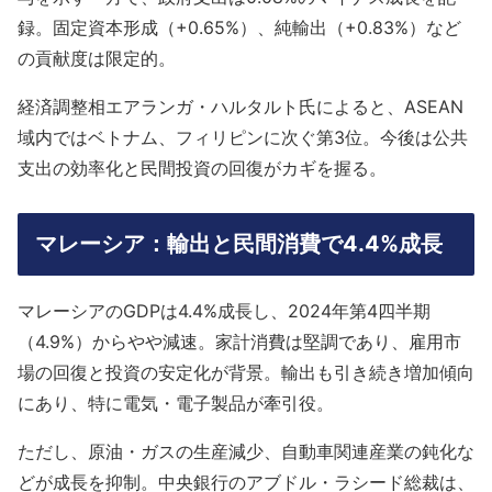
録。固定資本形成（+0.65%）、純輸出（+0.83%）など
の貢献度は限定的。
経済調整相エアランガ・ハルタルト氏によると、ASEAN
域内ではベトナム、フィリピンに次ぐ第3位。今後は公共
支出の効率化と民間投資の回復がカギを握る。
マレーシア：輸出と民間消費で4.4%成長
マレーシアのGDPは4.4%成長し、2024年第4四半期
（4.9%）からやや減速。家計消費は堅調であり、雇用市
場の回復と投資の安定化が背景。輸出も引き続き増加傾向
にあり、特に電気・電子製品が牽引役。
ただし、原油・ガスの生産減少、自動車関連産業の鈍化な
どが成長を抑制。中央銀行のアブドル・ラシード総裁は、