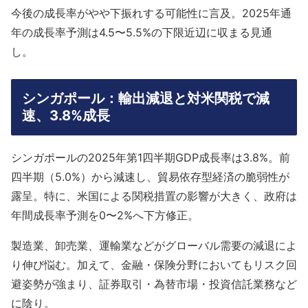
今後の成長率がやや下振れする可能性に言及。2025年通
年の成長率予測は4.5〜5.5%の下限近辺に収まる見通
し。
シンガポール：輸出減退と対米関税で減
速、3.8%成長
シンガポールの2025年第1四半期GDP成長率は3.8%。前
四半期（5.0%）から減速し、貿易依存型経済の脆弱性が
露呈。特に、米国による関税措置の影響が大きく、政府は
年間成長率予測を0〜2%へ下方修正。
製造業、卸売業、運輸業などがグローバル需要の減退によ
り伸び悩む。加えて、金融・保険分野においてもリスク回
避姿勢が強まり、証券取引・為替市場・投資信託業務など
に陰り。