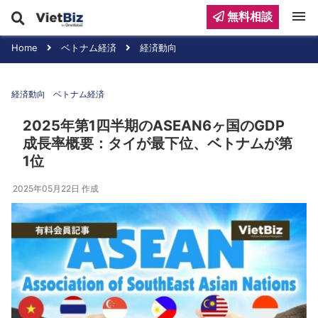
menu
無料相談
Home
ベトナム経済
経済動向
経済動向
ベトナム経済
2025年第1四半期のASEAN6ヶ国のGDP
成長率概要：タイが最下位、ベトナムが第
1位
2025年05月22日
作成