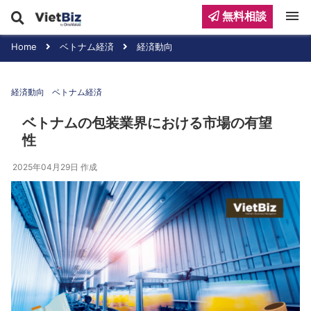
menu
無料相談
Home
ベトナム経済
経済動向
経済動向
ベトナム経済
ベトナムの包装業界における市場の有望
性
2025年04月29日
作成