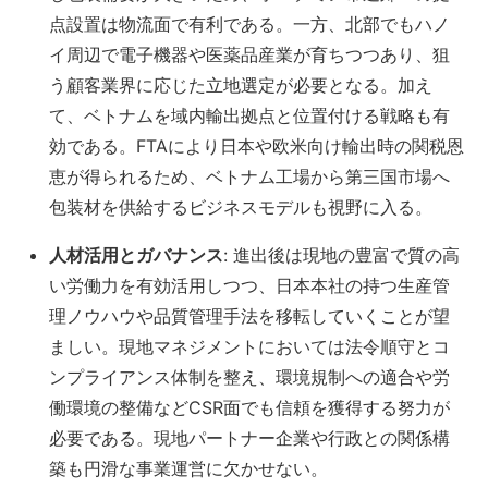
点設置は物流面で有利である。一方、北部でもハノ
イ周辺で電子機器や医薬品産業が育ちつつあり、狙
う顧客業界に応じた立地選定が必要となる。加え
て、ベトナムを域内輸出拠点と位置付ける戦略も有
効である。FTAにより日本や欧米向け輸出時の関税恩
恵が得られるため​、ベトナム工場から第三国市場へ
包装材を供給するビジネスモデルも視野に入る。
人材活用とガバナンス
: 進出後は現地の豊富で質の高
い労働力を有効活用しつつ​、日本本社の持つ生産管
理ノウハウや品質管理手法を移転していくことが望
ましい。現地マネジメントにおいては法令順守とコ
ンプライアンス体制を整え、環境規制への適合や労
働環境の整備などCSR面でも信頼を獲得する努力が
必要である。現地パートナー企業や行政との関係構
築も円滑な事業運営に欠かせない。