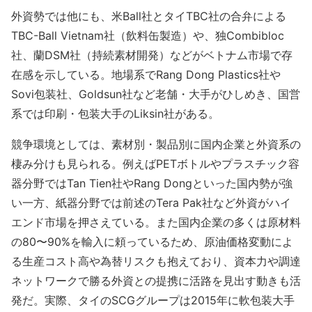
外資勢では他にも、米Ball社とタイTBC社の合弁による
TBC-Ball Vietnam社（飲料缶製造）や、独Combibloc
社、蘭DSM社（持続素材開発）などがベトナム市場で存
在感を示している。地場系でRang Dong Plastics社や
Sovi包装社、Goldsun社など老舗・大手がひしめき、国営
系では印刷・包装大手のLiksin社がある。
競争環境としては、素材別・製品別に国内企業と外資系の
棲み分けも見られる。例えばPETボトルやプラスチック容
器分野ではTan Tien社やRang Dongといった国内勢が強
い一方、紙器分野では前述のTera Pak社など外資がハイ
エンド市場を押さえている。また国内企業の多くは原材料
の80〜90%を輸入に頼っているため、原油価格変動によ
る生産コスト高や為替リスクも抱えており、資本力や調達
ネットワークで勝る外資との提携に活路を見出す動きも活
発だ。実際、タイのSCGグループは2015年に軟包装大手