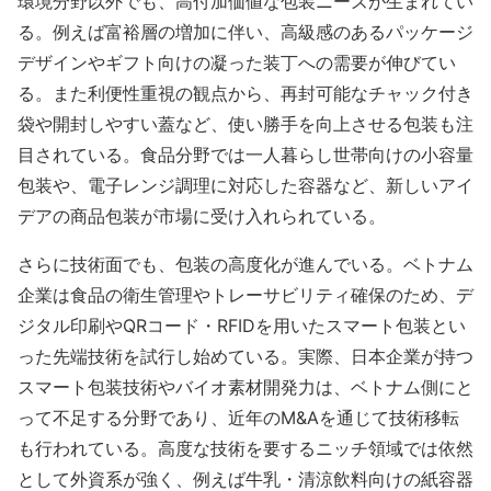
環境分野以外でも、高付加価値な包装ニーズが生まれてい
る。例えば富裕層の増加に伴い、高級感のあるパッケージ
デザインやギフト向けの凝った装丁への需要が伸びてい
る。また利便性重視の観点から、再封可能なチャック付き
袋や開封しやすい蓋など、使い勝手を向上させる包装も注
目されている。食品分野では一人暮らし世帯向けの小容量
包装や、電子レンジ調理に対応した容器など、新しいアイ
デアの商品包装が市場に受け入れられている。
さらに技術面でも、包装の高度化が進んでいる。ベトナム
企業は食品の衛生管理やトレーサビリティ確保のため、デ
ジタル印刷やQRコード・RFIDを用いたスマート包装とい
った先端技術を試行し始めている。実際、日本企業が持つ
スマート包装技術やバイオ素材開発力は、ベトナム側にと
って不足する分野であり、近年のM&Aを通じて技術移転
も行われている​。高度な技術を要するニッチ領域では依然
として外資系が強く、例えば牛乳・清涼飲料向けの紙容器