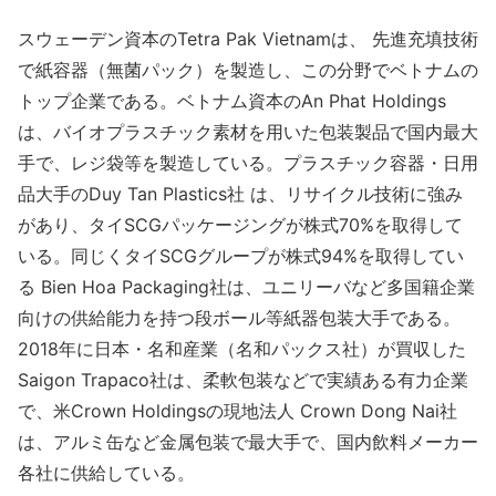
スウェーデン資本のTetra Pak Vietnamは、 先進充填技術
で紙容器（無菌パック）を製造し、この分野でベトナムの
トップ企業である。ベトナム資本のAn Phat Holdings
は、バイオプラスチック素材を用いた包装製品で国内最大
手で、レジ袋等を製造している。プラスチック容器・日用
品大手のDuy Tan Plastics社 は、リサイクル技術に強み
があり、タイSCGパッケージングが株式70%を取得して
いる。同じくタイSCGグループが株式94%を取得してい
る Bien Hoa Packaging社は、ユニリーバなど多国籍企業
向けの供給能力を持つ段ボール等紙器包装大手である。
2018年に日本・名和産業（名和パックス社）が買収した
Saigon Trapaco社は、柔軟包装などで実績ある有力企業
で、米Crown Holdingsの現地法人 Crown Dong Nai社
は、アルミ缶など金属包装で最大手で、国内飲料メーカー
各社に供給している。