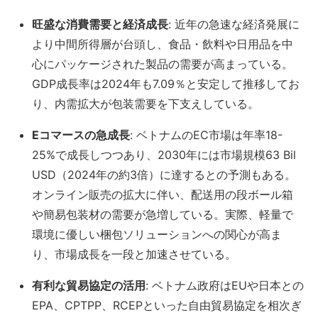
旺盛な消費需要と経済成長
: 近年の急速な経済発展に
より中間所得層が台頭し、食品・飲料や日用品を中
心にパッケージされた製品の需要が高まっている
。
GDP成長率は2024年も7.09％と安定して推移してお
り、​内需拡大が包装需要を下支えしている。
E
コマースの急成長
: ベトナムのEC市場は年率18-
25%で成長しつつあり、2030年には市場規模63 Bil
USD（2024年の約3倍）に達するとの予測もある。
オンライン販売の拡大に伴い、配送用の段ボール箱
や簡易包装材の需要が急増している。実際、軽量で
環境に優しい梱包ソリューションへの関心が高ま
り、市場成長を一段と加速させている。
有利な貿易協定の活用
: ベトナム政府はEUや日本との
EPA、CPTPP、RCEPといった自由貿易協定を相次ぎ