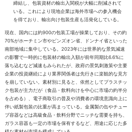
締結し、包装資材の輸出入関税が大幅に削減されて
いる​。これにより現地企業は海外市場への参入機会
を得ており、輸出向け包装生産も活発化している。
現在、国内には約900の包装工場が操業しており、その約
70%がホーチミン市やビンズオン省、ドンナイ省といった
南部地域に集中している。2023年には世界的な景気減速
の影響で一時的に包装材の輸出入額が前年同期比6.6%に
落ち込むなど減速もみられたが​、政府の景気刺激策や主要
企業の投資継続により業界関係者は先行きに楽観的な見方
を崩していない。素材別に見ると、依然としてプラスチッ
ク包装が主力だが（食品・飲料向けを中心に市場の約半分
を占める）、電子商取引の普及や消費者の環境意識向上に
伴い紙製包装の比重が高まっている
。金属製の缶やチュー
ブ容器などは高級食品・飲料分野でニッチな需要を持ち、
ガラス容器も一定の市場を保有するなど、用途に応じた多
様な素材が市場を構成している。