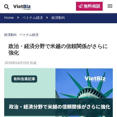
menu
無料相談
Home
ベトナム経済
経済動向
経済動向
ベトナム経済
政治・経済分野で米越の信頼関係がさらに
強化
2025年04月15日
作成