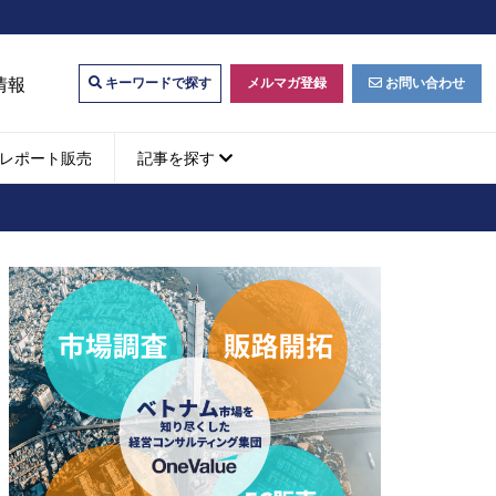
情報
メルマガ登録
お問い合わせ
キーワードで探す
レポート販売
記事を探す
ビジネスマッチング・販
ベトナムM&A
M&A動向
パートナー探索
ベトナム企業買収・出資
タルマーケティング・
b広告