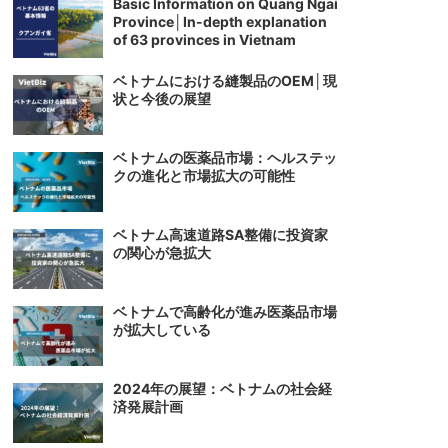
Basic Information on Quang Ngai
Province│In-depth explanation
of 63 provinces in Vietnam
ベトナムにおける縫製品のOEM│現
状と今後の展望
ベトナムの医薬品市場：ヘルステッ
クの進化と市場拡大の可能性
ベトナム高速道路SA整備に投資家
の関心が急拡大
ベトナムで高齢化が進み医薬品市場
が拡大している
2024年の展望：ベトナムの社会経
済発展計画