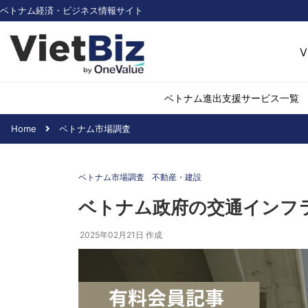
ベトナム経済・ビジネス情報サイト
V
ベトナム進出支援サービス一覧
Home
ベトナム市場調査
ベトナム市場調査
環境・再生可能
ベトナム市場調査
不動産・建設
医薬品・ヘルス
日用消費・小売
ベトナム政府の交通インフ
デジタル経済・I
2025年02月21日
作成
不動産・建設
物流・倉庫
アパレル
加工食品
化学・素材