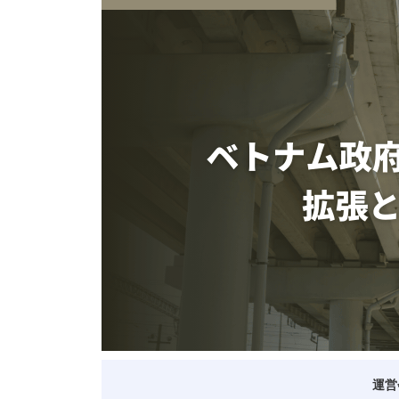
ベトナム進出
会社設立
外資規制
財務・会計
税制
補助金・助成金
ベトナムで働く・仕
運営