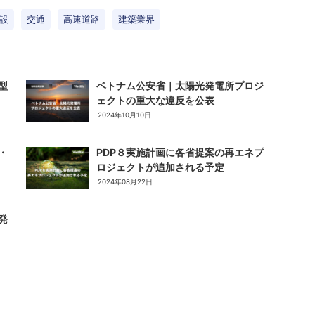
設
交通
高速道路
建築業界
型
ベトナム公安省｜太陽光発電所プロジ
ェクトの重大な違反を公表
2024年10月10日
・
PDP８実施計画に各省提案の再エネプ
ロジェクトが追加される予定
2024年08月22日
発