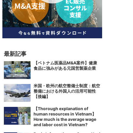
人材
ベトナム一般概況
技能
ベトナムでの生活
人材・エンジニア
文化・社会
政治
最新記事
【ベトナム医薬品M&A案件】健康
食品に強みがある元国営製薬企業
米国・欧州の航空整備士制度：航空
整備における外国人の活用可能性
【後編】
【Thorough explanation of
human resources in Vietnam】
How much is the average wage
and labor cost in Vietnam?