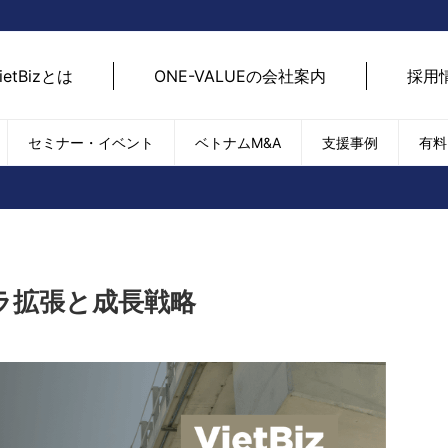
ietBizとは
ONE-VALUEの会社案内
採用
セミナー・イベント
ベトナムM&A
支援事例
有料
ベトナム経済
ベトナム
エネルギー
経済動向
路開拓
ケア
貿易・輸出入
現地
SDGs・ESG
デジ
ラ拡張と成長戦略
T
外国直接投資（FDI）
we
新型コロナの影響
SNS
EC