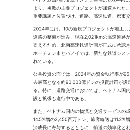
より、複数の主要プロジェクトが加速された
重要課題と位置づけ、道路、高速鉄道、都市
2024年には、10の新規プロジェクトが着工
道路の整備が進み、現在2,021kmの高速道
支えるため、北南高速鉄道計画が正式に承認
ホーチミン市とハノイでは、新たな鉄道シス
れている。
公共投資の面では、2024年の資金執行率が9
去最高となる約90,000億ドンの投資計画が
る。特に、道路交通においては、ベトナム国内の
設と拡張も進行中である。
また、ベトナム国内の物流と交通サービスの成
14.5%増の2,450百万トン、旅客輸送は11
済成長に寄与するとともに、輸送の効率化と